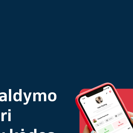
valdymo
ri