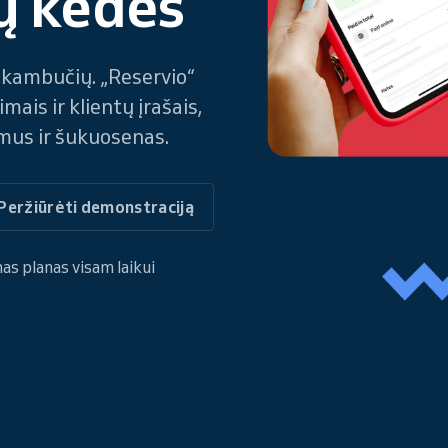
ų kėdes
skambučių. „Reservio“
mais ir klientų įrašais,
imus ir šukuosenas.
Peržiūrėti demonstraciją
 planas visam laikui