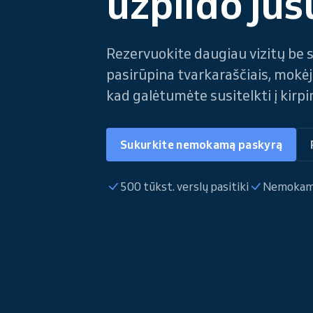
užpildo jūs
Rezervuokite daugiau vizitų be 
pasirūpina tvarkaraščiais, mokėji
kad galėtumėte susitelkti į kirp
Sukurkite nemokamą paskyrą
500 tūkst. verslų pasitiki
Nemokamas