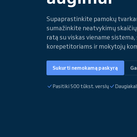
Supaprastinkite pamokų tvarka
sumažinkite neatvykimų skaičių 
ratą su viskas viename sistema
korepetitoriams ir mokytojų k
Sukurti nemokamą paskyrą
Ga
Pasitiki 500 tūkst. verslų
Daugiakal