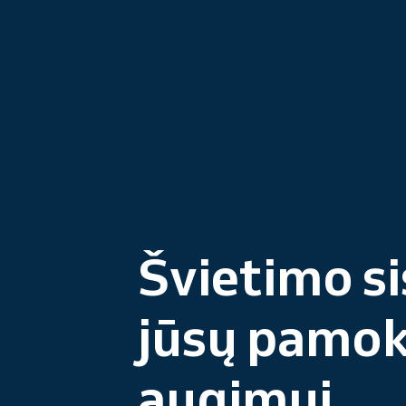
Švietimo s
jūsų pamo
augimui