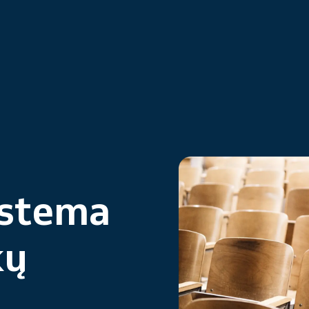
istema
kų