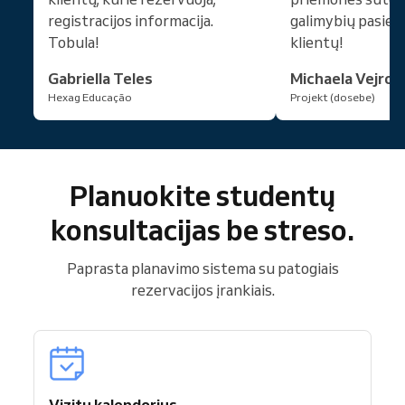
registracijos informacija.
galimybių pasiek
Tobula!
klientų!
Gabriella Teles
Michaela Vejros
Hexag Educação
Projekt (dosebe)
Planuokite studentų
konsultacijas be streso.
Paprasta planavimo sistema su patogiais
rezervacijos įrankiais.
Vizitų kalendorius