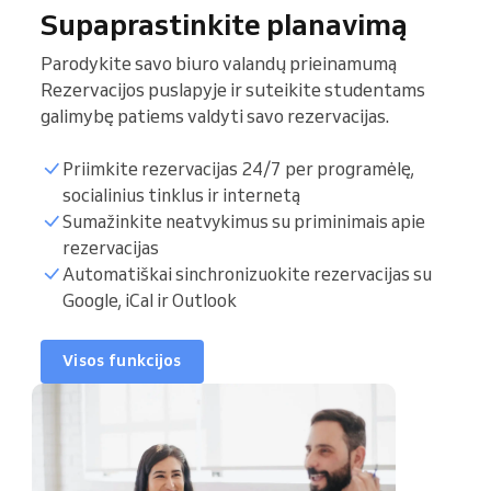
Supaprastinkite planavimą
Parodykite savo biuro valandų prieinamumą
Rezervacijos puslapyje ir suteikite studentams
galimybę patiems valdyti savo rezervacijas.
Priimkite rezervacijas 24/7 per programėlę,
socialinius tinklus ir internetą
Sumažinkite neatvykimus su priminimais apie
Studentų sąrašas
rezervacijas
Automatiškai sinchronizuokite rezervacijas su
Google, iCal ir Outlook
Biuro valandos
Sinchronizuoti
Visos funkcijos
kalendorių