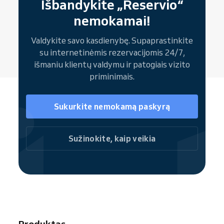
Išbandykite „Reservio“
Supaprastinkite su „Reservio“ ir grįžkite prie
kontaktinius duomenis ir biuro vietą, taip pat
to, ką mokate geriausiai — padėti spręsti
nemokamai!
nuorodą rezervacijai keisti ar atšaukti. Viskas!
pasaulio mažas krizes.
Valdykite savo kasdienybę. Supaprastinkite
su internetinėmis rezervacijomis 24/7,
išmaniu klientų valdymu ir patogiais vizito
priminimais.
Sukurkite nemokamą paskyrą
Sužinokite, kaip veikia
Produktas