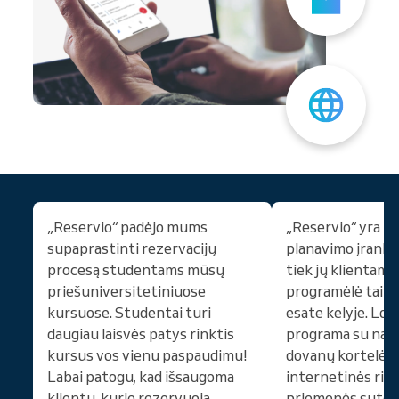
„Reservio“ padėjo mums
„Reservio“ yra it
supaprastinti rezervacijų
planavimo įranki
procesą studentams mūsų
tiek jų klientams.
priešuniversitetiniuose
programėlė taip p
kursuose. Studentai turi
esate kelyje. Loj
daugiau laisvės patys rinktis
programa su nary
kursus vos vienu paspaudimu!
dovanų kortelėmi
Labai patogu, kad išsaugoma
internetinės rin
klientų, kurie rezervuoja,
priemonės suteik