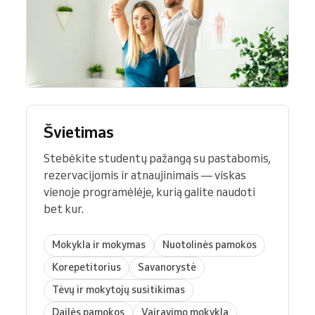
Švietimas
Stebėkite studentų pažangą su pastabomis,
rezervacijomis ir atnaujinimais — viskas
vienoje programėlėje, kurią galite naudoti
bet kur.
Mokykla ir mokymas
Nuotolinės pamokos
Korepetitorius
Savanorystė
Tėvų ir mokytojų susitikimas
Dailės pamokos
Vairavimo mokykla