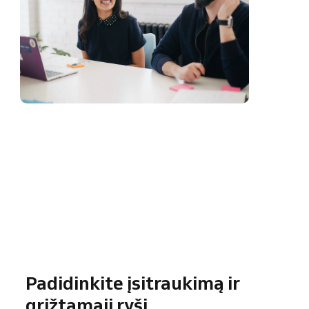
Padidinkite įsitraukimą ir
grįžtamąjį ryšį