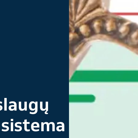
slaugų
 sistema