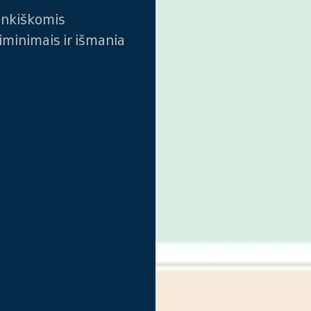
ankiškomis
iminimais ir išmania