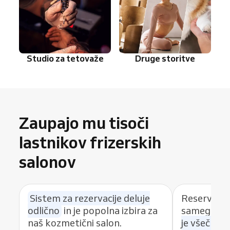
Studio za tetovaže
Druge storitve
Zaupajo mu tisoči
lastnikov frizerskih
salonov
Sistem za rezervacije deluje
Reservio u
odlično
in je popolna izbira za
samega za
naš kozmetični salon.
je všeč mob