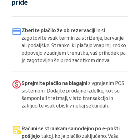
pride
Zberite plačilo že ob rezervaciji
in si
zagotovite vsak termin za striženje, barvanje
ali podaljške. Stranke, ki plačajo vnaprej, redko
odpovejo v zadnjem trenutku, vaš prihodek pa
je zagotovljen še pred začetkom dneva.
Sprejmite plačilo na blagajni
z vgrajenim POS
sistemom. Dodajte prodajne izdelke, kot so
šamponi ali tretmaji, v isto transakcijo in
zaključite vsak obisk v nekaj sekundah.
Računi se strankam samodejno po e-pošti
pošljejo
takoj, ko je plačilo zaključeno. Vaša