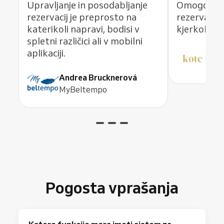
Upravljanje in posodabljanje
Omogoča m
rezervacij je preprosto na
rezervacij
katerikoli napravi, bodisi v
kjerkoli in 
spletni različici ali v mobilni
aplikaciji.
Dit
KO
Andrea Brucknerová
MyBeltempo
Pogosta vprašanja