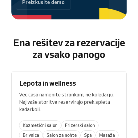
Preizkusite demo
na Instagramu ali TikToku.
Ena rešitev za rezervacije
za vsako panogo
Lepota in wellness
Več časa namenite strankam, ne koledarju.
Naj vaše storitve rezervirajo prek spleta
kadarkoli.
Kozmetični salon
Frizerski salon
Brivnica
Salon za nohte
Spa
Masaža