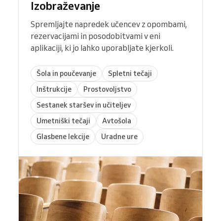
Izobraževanje
Spremljajte napredek učencev z opombami,
rezervacijami in posodobitvami v eni
aplikaciji, ki jo lahko uporabljate kjerkoli.
Šola in poučevanje
Spletni tečaji
Inštrukcije
Prostovoljstvo
Sestanek staršev in učiteljev
Umetniški tečaji
Avtošola
Glasbene lekcije
Uradne ure