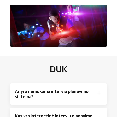
DUK
Ar yra nemokama interviu planavimo
sistema?
Tikrai taip! „Reservio“ siūlo nemokamą planą
Kas yra internetinė interviu planavimo