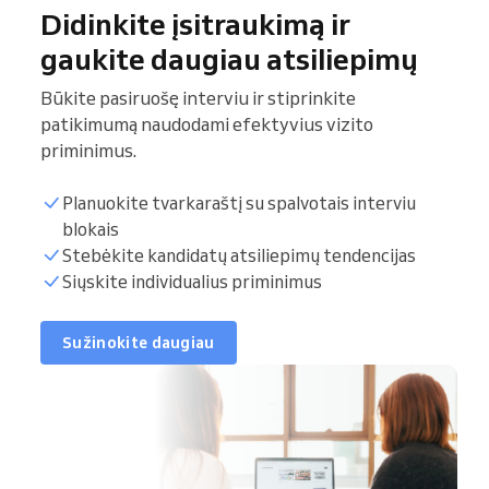
Didinkite įsitraukimą ir
gaukite daugiau atsiliepimų
Būkite pasiruošę interviu ir stiprinkite
patikimumą naudodami efektyvius vizito
priminimus.
Planuokite tvarkaraštį su spalvotais interviu
blokais
Stebėkite kandidatų atsiliepimų tendencijas
Siųskite individualius priminimus
Sužinokite daugiau