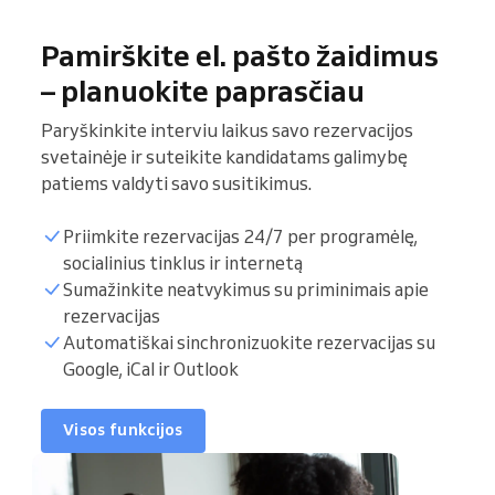
Pamirškite el. pašto žaidimus
– planuokite paprasčiau
Paryškinkite interviu laikus savo rezervacijos
svetainėje ir suteikite kandidatams galimybę
patiems valdyti savo susitikimus.
Priimkite rezervacijas 24/7 per programėlę,
socialinius tinklus ir internetą
Sumažinkite neatvykimus su priminimais apie
Interviu sąrašas
rezervacijas
Automatiškai sinchronizuokite rezervacijas su
Google, iCal ir Outlook
Rezervacijos valandos
Sinchronizuoti
Visos funkcijos
kalendorių