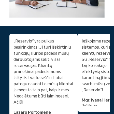
„Reservio“ yra puikus
Ieškojome rezerv
pasirinkimas! Ji turi išskirtinių
sistemos, kuri p
funkcijų, kurios padeda mūsų
klientų rezervav
darbuotojams sekti visas
Su „Reservio“ r
rezervacijas. Klientų
tai, ko reikėjo – gr
pranešimai padeda mums
efektyvią sistem
laikytis tvarkaraščio. Labai
karantiną ji buvo
patogu naudoti, o mūsų klientai
svarbi mūsų versl
ją mėgsta taip pat, kaip ir mes.
„Reservio“!
Negalėtume būti laimingesni.
Mgr. Ivana Hern
Ačiū!
Nožiškovo
Lazaro Portomeñe