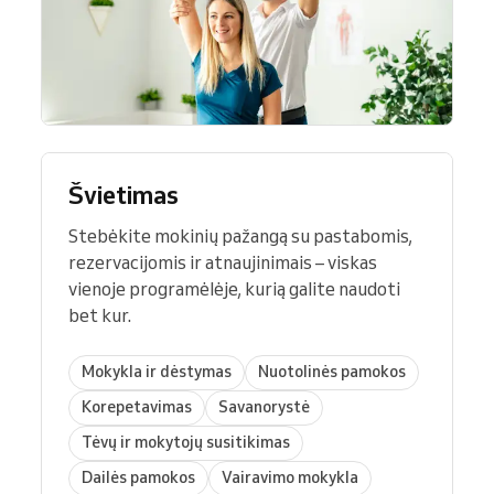
Švietimas
Stebėkite mokinių pažangą su pastabomis,
rezervacijomis ir atnaujinimais – viskas
vienoje programėlėje, kurią galite naudoti
bet kur.
Mokykla ir dėstymas
Nuotolinės pamokos
Korepetavimas
Savanorystė
Tėvų ir mokytojų susitikimas
Dailės pamokos
Vairavimo mokykla