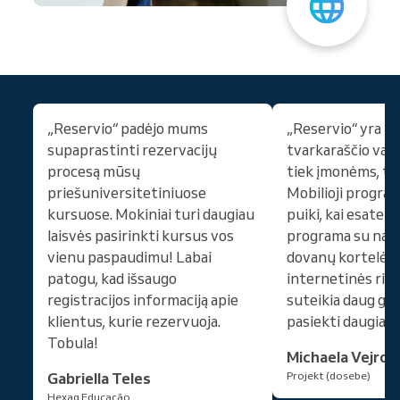
„Reservio“ padėjo mums
„Reservio“ yra la
supaprastinti rezervacijų
tvarkaraščio val
procesą mūsų
tiek įmonėms, tie
priešuniversitetiniuose
Mobilioji program
kursuose. Mokiniai turi daugiau
puiki, kai esate k
laisvės pasirinkti kursus vos
programa su nary
vienu paspaudimu! Labai
dovanų kortelėmi
patogu, kad išsaugo
internetinės rink
registracijos informaciją apie
suteikia daug ga
klientus, kurie rezervuoja.
pasiekti daugiau 
Tobula!
Michaela Vejros
Gabriella Teles
Projekt (dosebe)
Hexag Educação