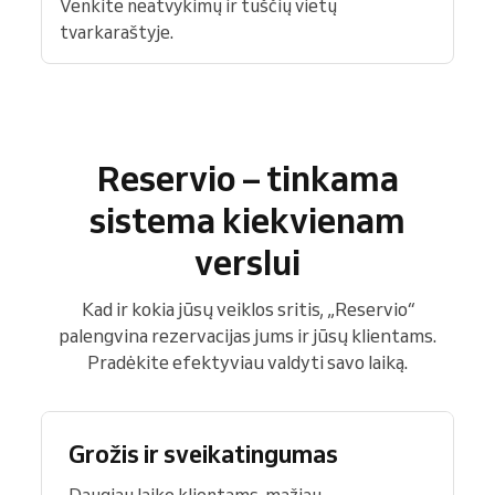
Venkite neatvykimų ir tuščių vietų
tvarkaraštyje.
Reservio – tinkama
sistema kiekvienam
verslui
Kad ir kokia jūsų veiklos sritis, „Reservio“
palengvina rezervacijas jums ir jūsų klientams.
Pradėkite efektyviau valdyti savo laiką.
Grožis ir sveikatingumas
Daugiau laiko klientams, mažiau –