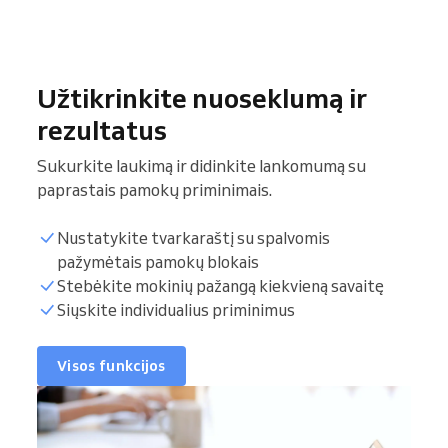
Užtikrinkite nuoseklumą ir
rezultatus
Sukurkite laukimą ir didinkite lankomumą su
paprastais pamokų priminimais.
Nustatykite tvarkaraštį su spalvomis
pažymėtais pamokų blokais
Stebėkite mokinių pažangą kiekvieną savaitę
Siųskite individualius priminimus
Visos funkcijos