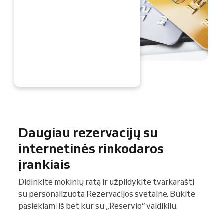
DABAR
Daugiau rezervacijų su
internetinės rinkodaros
įrankiais
Didinkite mokinių ratą ir užpildykite tvarkaraštį
su personalizuota Rezervacijos svetaine. Būkite
pasiekiami iš bet kur su „Reservio“ valdikliu.