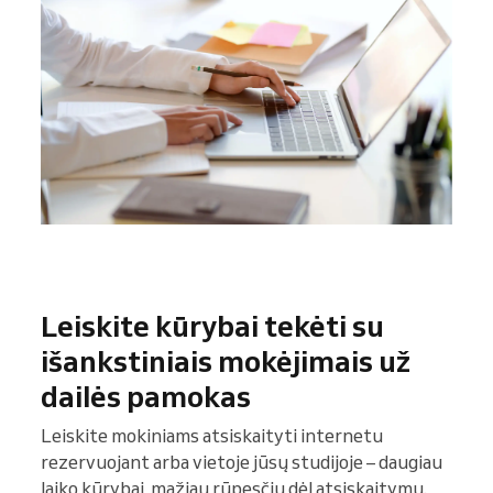
Leiskite kūrybai tekėti su
išankstiniais mokėjimais už
dailės pamokas
Leiskite mokiniams atsiskaityti internetu
rezervuojant arba vietoje jūsų studijoje – daugiau
laiko kūrybai, mažiau rūpesčių dėl atsiskaitymų.