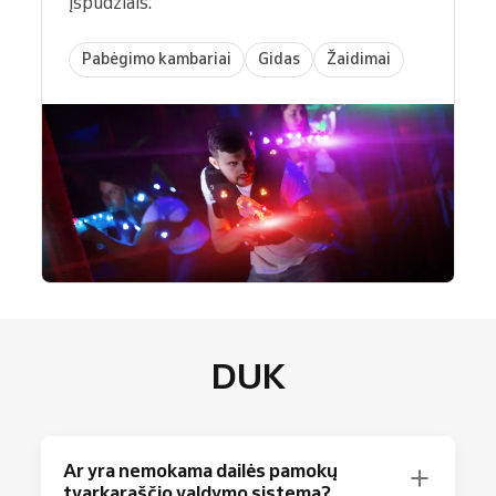
įspūdžiais.
Pabėgimo kambariai
Gidas
Žaidimai
DUK
Ar yra nemokama dailės pamokų
tvarkaraščio valdymo sistema?