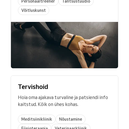
Personaaltreener
Tantsustuudio
Võitluskunst
Tervishoid
Hoia oma ajakava turvaline ja patsiendi info
kaitstud. Kõik on ühes kohas.
Meditsiinikliinik
Nõustamine
Füsioteraapia
Veterinaarkliinik