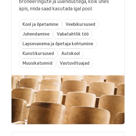
broneeringute ja uuendustega, kõik ühes
äpis, mida saad kasutada igal pool.
Kool ja õpetamine
Veebikursused
Juhendamine
Vabatahtlik töö
Lapsevanema ja õpetaja kohtumine
Kunstikursused
Autokool
Muusikatunnid
Vastuvõtuajad