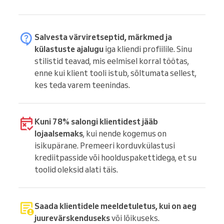
Salvesta värviretseptid, märkmed ja
külastuste ajalugu
iga kliendi profiilile. Sinu
stilistid teavad, mis eelmisel korral töötas,
enne kui klient tooli istub, sõltumata sellest,
kes teda varem teenindas.
Kuni 78% salongi klientidest jääb
lojaalsemaks
, kui nende kogemus on
isikupärane. Premeeri korduvkülastusi
krediitpasside või hoolduspakettidega, et su
toolid oleksid alati täis.
Saada klientidele meeldetuletus, kui on aeg
juurevärskenduseks
või lõikuseks.