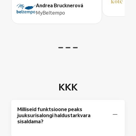
Andrea Brucknerová
KO
MyBeltempo
KKK
Milliseid funktsioone peaks
juuksurisalongi haldustarkvara
sisaldama?