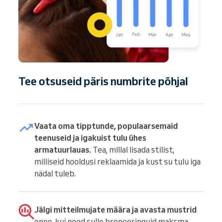
Tee otsuseid päris numbrite põhjal
Vaata oma tipptunde, populaarsemaid
teenuseid ja igakuist tulu ühes
armatuurlauas.
Tea, millal lisada stilist,
milliseid hooldusi reklaamida ja kust su tulu iga
nädal tuleb.
Jälgi mitteilmujate määra ja avasta mustrid
enne, kui need sulle broneeringuid maksma