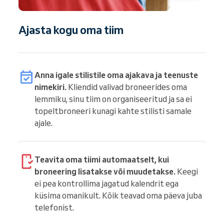
Ajasta kogu oma tiim
Anna igale stilistile oma ajakava ja teenuste
nimekiri.
Kliendid valivad broneerides oma
lemmiku, sinu tiim on organiseeritud ja sa ei
topeltbroneeri kunagi kahte stilisti samale
ajale.
Teavita oma tiimi automaatselt, kui
broneering lisatakse või muudetakse.
Keegi
ei pea kontrollima jagatud kalendrit ega
küsima omanikult. Kõik teavad oma päeva juba
telefonist.