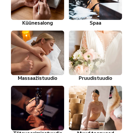
Küünesalong
Spaa
Massaažistuudio
Pruudistuudio