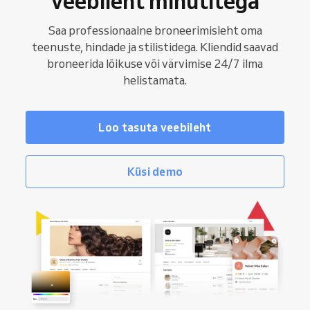
veebileht minutitega
Saa professionaalne broneerimisleht oma
teenuste, hindade ja stilistidega. Kliendid saavad
broneerida lõikuse või värvimise 24/7 ilma
helistamata.
Loo tasuta veebileht
Küsi demo