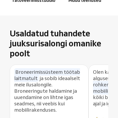
Tätoveerimisstuudio
Muud teenused
Usaldatud tuhandete
juuksurisalongi omanike
poolt
Broneerimissüsteem töötab
Olen kasut
laitmatult
ja sobib ideaalselt
algusest p
meie ilusalongile.
rohkem me
Broneeringute haldamine ja
mobiilirak
uuendamine on lihtne igas
kõiki brone
seadmes, nii veebis kui
ajal ja igal 
mobiilirakenduses.
Dit