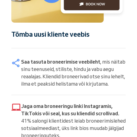
Tõmba uusi kliente veebis
Saa tasuta broneerimise veebileht
, mis näitab
sinu teenuseid, stiliste, hindu ja vabu aegu
reaalajas. Kliendid broneerivad otse sinu lehelt,
ilma et peaksid helistama või kirjutama.
Jaga oma broneeringu linki Instagramis,
TikTokis või seal, kus su kliendid scrollivad.
41% salongi klientidest leiab broneerimislehed
sotsiaalmeediast, üks link bios muudab jälgijad
broneeringuteks.