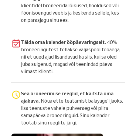
klientidel broneerida lõikused, hooldused või
föönisoengud veebis ja keskendu sellele, kes
on parasjagu sinu ees.
Täida oma kalender ööpäevaringselt.
40%
broneeringutest tehakse väljaspool tööaega,
nii et uued ajad lisanduvad ka siis, kui sa oled
juba sulgenud, magad või teenindad päeva
viimast klienti.
Sea broneerimise reeglid, et kaitsta oma
ajakava.
Nõua ette teatamist balayage'i jaoks,
lisa teenuste vahele puhveraeg või piira
samapäeva broneeringuid. Sinu kalender
töötab sinu reeglite järgi.