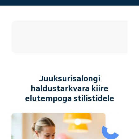
4.8 / 5
Juuksurisalongi
haldustarkvara kiire
elutempoga stilistidele