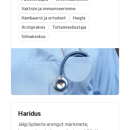
Vaktsiin ja immuniseerimine
Hambaarst ja ortodont
Haigla
Arstipraksis
Toitumisnõustaja
Silmakeskus
Haridus
Jälgi õpilaste arengut märkmete,