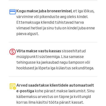
Kogu makse juba broneerimisel
, et iga lõikus,
värvimine või pikenduste aeg oleks kindel.
Ettemaksuga kliendid tühistavad harva
viimasel hetkel ja sinu tulu on kindel juba enne
päeva algust.
Võta makse vastu kassas
sisseehitatud
müügipunkti süsteemiga. Lisa samasse
tehingusse ka jaekaubad nagu šampoon või
hooldused ja lõpeta iga külastus sekunditega.
Arved saadetakse klientidele automaatselt
e-postiga
kohe pärast makse laekumist. Sinu
käibemaksu arvestus on täpne ja kviitungid
korras ilma käsitsi tööta pärast kassat.