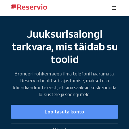
Juuksurisalongi
tarkvara, mis täidab su
toolid
Broneeri rohkem aegu ilma telefoni haaramata.
Reservio hoolitseb ajastamise, maksete ja
kliendiandmete eest, et sina saaksid keskenduda
lõikustele ja soengutele.
Loo tasuta konto