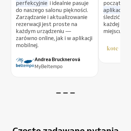
perfekcyjnie
i idealnie pasuje
początku i
do naszego salonu piękności.
aplikację 
Zarządzanie i aktualizowanie
śledzić wsz
rezerwacji jest proste na
każdej por
każdym urządzeniu —
miejscu.
zarówno online, jak i w aplikacji
mobilnej.
Dit
KO
Andrea Brucknerová
MyBeltempo
Często zadawane pytania