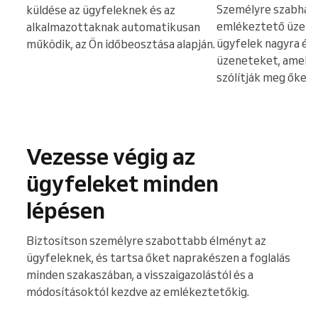
Személyre szabhatj
küldése az ügyfeleknek és az
emlékeztető üzene
alkalmazottaknak automatikusan
ügyfelek nagyra ért
működik, az Ön időbeosztása alapján.
üzeneteket, amely
szólítják meg őket.
Vezesse végig az
ügyfeleket minden
lépésen
Biztosítson személyre szabottabb élményt az
ügyfeleknek, és tartsa őket naprakészen a foglalás
minden szakaszában, a visszaigazolástól és a
módosításoktól kezdve az emlékeztetőkig.