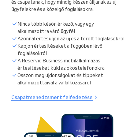
és csapatának, hogy mindig készen álljanak az új
ügyfelekre és a közelgő foglalásokra.
Nincs több későn érkező, vagy egy
alkalmazottra váró ügyfél
Azonnal értesüljön az új és a törölt foglalásokról
Kapjon értesítéseket a függőben lévő
foglalásokról
A Reservio Business mobilalkalmazás
értesítéseket küld az okostelefonokra
Osszon meg újdonságokat és tippeket
alkalmazottaival a vállalkozásáról
Csapatmenedzsment felfedezése