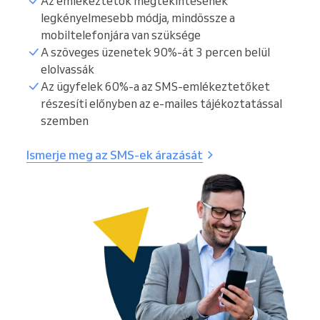
Az emlékeztetők megtekintésének
legkényelmesebb módja, mindössze a
mobiltelefonjára van szüksége
A szöveges üzenetek 90%-át 3 percen belül
elolvassák
Az ügyfelek 60%-a az SMS-emlékeztetőket
részesíti előnyben az e-mailes tájékoztatással
szemben
Ismerje meg az SMS-ek árazását