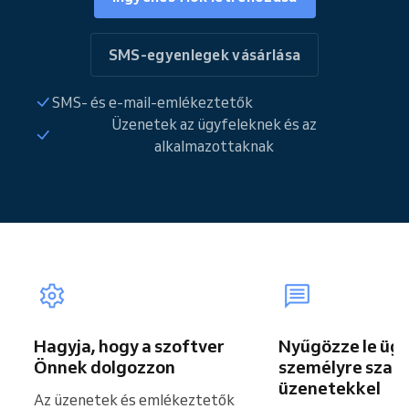
SMS-egyenlegek vásárlása
SMS- és e-mail-emlékeztetők
Üzenetek az ügyfeleknek és az
alkalmazottaknak
Hagyja, hogy a szoftver
Nyűgözze le ügy
Önnek dolgozzon
személyre szab
üzenetekkel
Az üzenetek és emlékeztetők