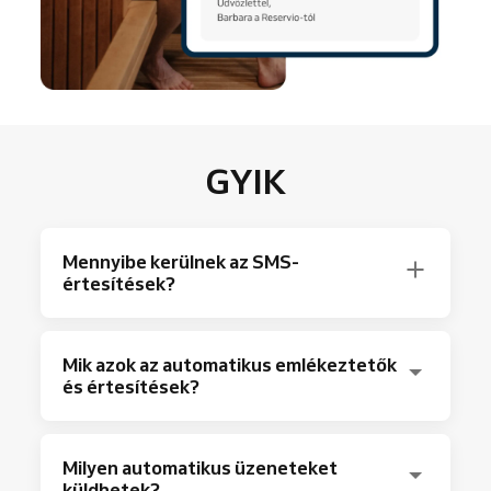
GYIK
Mennyibe kerülnek az SMS-
értesítések?
Kreditcsomagokat vásárolhat az SMS-
Mik azok az automatikus emlékeztetők
értesítésekhez. Minden egyes elküldött SMS
és értesítések?
kreditet von le a csomagból. A saját országára
vonatkozó árakat az alábbi táblázatban
Az automatikus emlékeztetők és
találja:
Milyen automatikus üzeneteket
értesítések olyan üzenetek, amelyeket Ön, az
küldhetek?