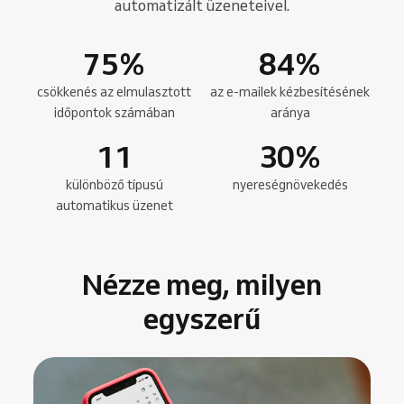
automatizált üzeneteivel.
75
%
84
%
csökkenés az elmulasztott
az e-mailek kézbesítésének
időpontok számában
aránya
11
30
%
különböző típusú
nyereségnövekedés
automatikus üzenet
Nézze meg, milyen
egyszerű