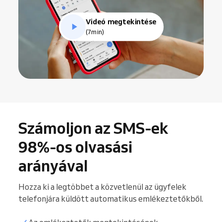
Videó megtekintése
(7min)
Számoljon az SMS-ek
98%-os olvasási
arányával
Hozza ki a legtöbbet a közvetlenül az ügyfelek
telefonjára küldött automatikus emlékeztetőkből.