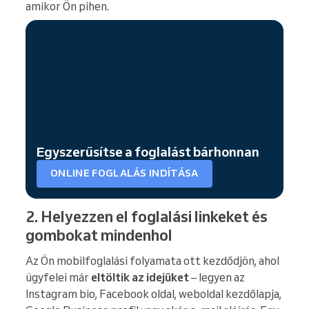
amikor Ön pihen.
Egyszerűsítse a foglalást bárhonnan
ONLINE FOGLALÁS INDÍTÁSA
2. Helyezzen el foglalási linkeket és
gombokat mindenhol
Az Ön mobilfoglalási folyamata ott kezdődjön, ahol
ügyfelei már
eltöltik az idejüket
– legyen az
Instagram bio, Facebook oldal, weboldal kezdőlapja,