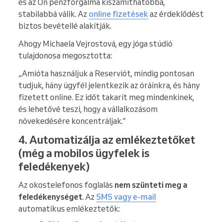
és az Ön pénzforgalma kiszámíthatóbbá,
stabilabbá válik. Az
online fizetések
az érdeklődést
biztos bevétellé alakítják.
Ahogy Michaela Vejrostová, egy jóga stúdió
tulajdonosa megosztotta:
„Amióta használjuk a Reserviót, mindig pontosan
tudjuk, hány ügyfél jelentkezik az óráinkra, és hány
fizetett online. Ez időt takarít meg mindenkinek,
és lehetővé teszi, hogy a vállalkozásom
növekedésére koncentráljak.”
4. Automatizálja az emlékeztetőket
(még a mobilos ügyfelek is
feledékenyek)
Az okostelefonos foglalás
nem szünteti meg a
feledékenységet
. Az
SMS vagy e-mail
automatikus emlékeztetők: