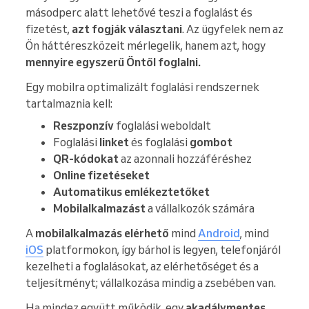
másodperc alatt lehetővé teszi a foglalást és
fizetést,
azt fogják választani
. Az ügyfelek nem az
Ön háttéreszközeit mérlegelik, hanem azt, hogy
mennyire egyszerű Öntől foglalni.
Egy mobilra optimalizált foglalási rendszernek
tartalmaznia kell:
Reszponzív
foglalási weboldalt
Foglalási
linket
és foglalási
gombot
QR-kódokat
az azonnali hozzáféréshez
Online fizetéseket
Automatikus emlékeztetőket
Mobilalkalmazást
a vállalkozók számára
A
mobilalkalmazás elérhető
mind
Android
, mind
iOS
platformokon, így bárhol is legyen, telefonjáról
kezelheti a foglalásokat, az elérhetőséget és a
teljesítményt; vállalkozása mindig a zsebében van.
Ha mindez együtt működik, egy
akadálymentes