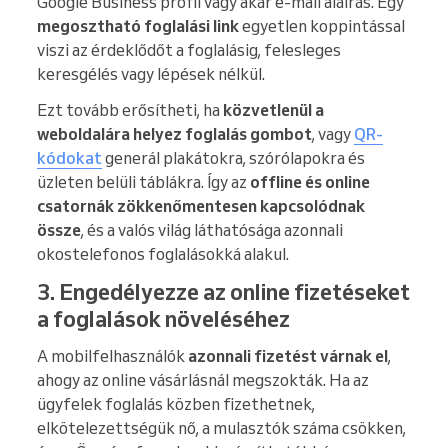
Google Business profil vagy akár e-mail aláírás. Egy
megosztható foglalási link
egyetlen koppintással
viszi az érdeklődőt a foglalásig, felesleges
keresgélés vagy lépések nélkül.
Ezt tovább erősítheti, ha
közvetlenül a
weboldalára helyez foglalás gombot
, vagy
QR-
kódokat
generál plakátokra, szórólapokra és
üzleten belüli táblákra. Így az
offline és online
csatornák zökkenőmentesen kapcsolódnak
össze
, és a valós világ láthatósága azonnali
okostelefonos foglalásokká alakul.
3. Engedélyezze az online fizetéseket
a foglalások növeléséhez
A mobilfelhasználók
azonnali fizetést várnak el
,
ahogy az online vásárlásnál megszokták. Ha az
ügyfelek foglalás közben fizethetnek,
elkötelezettségük nő, a mulasztók száma csökken,