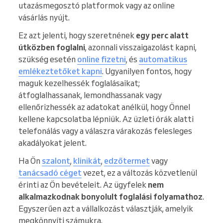
utazásmegosztó platformok vagy az online
vásárlás nyújt.
Ez azt jelenti, hogy szeretnének
egy perc alatt
útközben foglalni
, azonnali visszaigazolást kapni,
szükség esetén
online fizetni
, és
automatikus
emlékeztetőket kapni
. Ugyanilyen fontos, hogy
maguk kezelhessék foglalásaikat;
átfoglalhassanak, lemondhassanak vagy
ellenőrizhessék az adatokat anélkül, hogy Önnel
kellene kapcsolatba lépniük. Az üzleti órák alatti
telefonálás vagy a válaszra várakozás felesleges
akadályokat jelent.
Ha Ön
szalont
,
klinikát
,
edzőtermet
vagy
tanácsadó céget
vezet, ez a változás közvetlenül
érinti az Ön bevételeit. Az ügyfelek
nem
alkalmazkodnak bonyolult foglalási folyamathoz
.
Egyszerűen azt a vállalkozást választják, amelyik
megkönnyíti számukra.