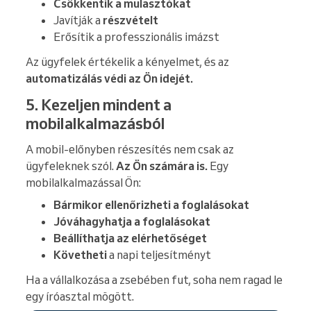
Csökkentik a mulasztókat
Javítják a
részvételt
Erősítik a professzionális imázst
Az ügyfelek értékelik a kényelmet, és az
automatizálás védi az Ön idejét.
5. Kezeljen mindent a
mobilalkalmazásból
A mobil-előnyben részesítés nem csak az
ügyfeleknek szól.
Az Ön számára is.
Egy
mobilalkalmazással Ön:
Bármikor ellenőrizheti a foglalásokat
Jóváhagyhatja a foglalásokat
Beállíthatja az elérhetőséget
Követheti
a napi teljesítményt
Ha a vállalkozása a zsebében fut, soha nem ragad le
egy íróasztal mögött.