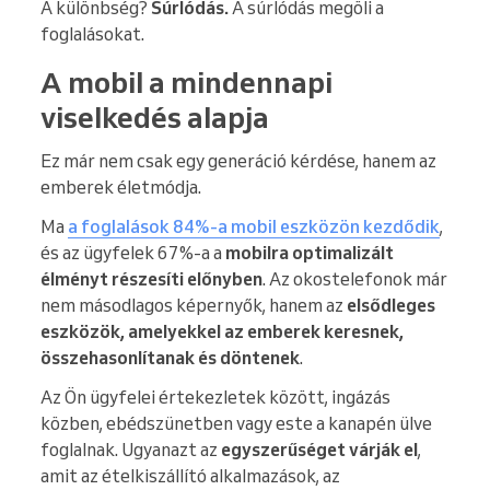
A különbség?
Súrlódás.
A súrlódás megöli a
foglalásokat.
A mobil a mindennapi
viselkedés alapja
Ez már nem csak egy generáció kérdése, hanem az
emberek életmódja.
Ma
a foglalások 84%-a mobil eszközön kezdődik
,
és az ügyfelek 67%-a a
mobilra optimalizált
élményt részesíti előnyben
. Az okostelefonok már
nem másodlagos képernyők, hanem az
elsődleges
eszközök, amelyekkel az emberek keresnek,
összehasonlítanak és döntenek
.
Az Ön ügyfelei értekezletek között, ingázás
közben, ebédszünetben vagy este a kanapén ülve
foglalnak. Ugyanazt az
egyszerűséget várják el
,
amit az ételkiszállító alkalmazások, az