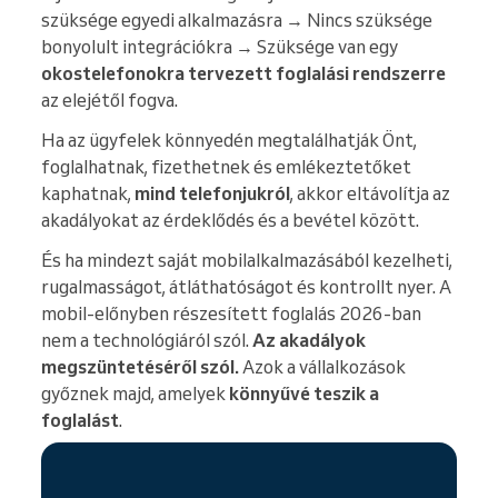
szüksége egyedi alkalmazásra → Nincs szüksége
bonyolult integrációkra → Szüksége van egy
okostelefonokra tervezett foglalási rendszerre
az elejétől fogva.
Ha az ügyfelek könnyedén megtalálhatják Önt,
foglalhatnak, fizethetnek és emlékeztetőket
kaphatnak,
mind telefonjukról
, akkor eltávolítja az
akadályokat az érdeklődés és a bevétel között.
És ha mindezt saját mobilalkalmazásából kezelheti,
rugalmasságot, átláthatóságot és kontrollt nyer. A
mobil-előnyben részesített foglalás 2026-ban
nem a technológiáról szól.
Az akadályok
megszüntetéséről szól.
Azok a vállalkozások
győznek majd, amelyek
könnyűvé teszik a
foglalást
.