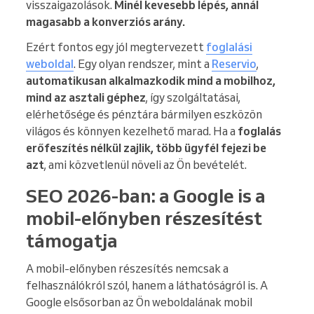
visszaigazolások.
Minél kevesebb lépés, annál
magasabb a konverziós arány.
Ezért fontos egy jól megtervezett
foglalási
weboldal
. Egy olyan rendszer, mint a
Reservio
,
automatikusan alkalmazkodik mind a mobilhoz,
mind az asztali géphez
, így szolgáltatásai,
elérhetősége és pénztára bármilyen eszközön
világos és könnyen kezelhető marad. Ha a
foglalás
erőfeszítés nélkül zajlik, több ügyfél fejezi be
azt
, ami közvetlenül növeli az Ön bevételét.
SEO 2026-ban: a Google is a
mobil-előnyben részesítést
támogatja
A mobil-előnyben részesítés nemcsak a
felhasználókról szól, hanem a láthatóságról is. A
Google elsősorban az Ön weboldalának mobil