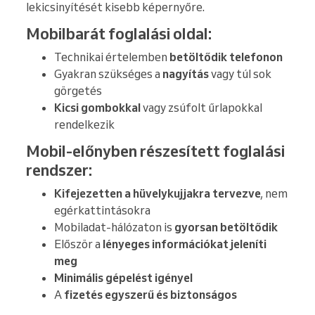
lekicsinyítését kisebb képernyőre.
Mobilbarát foglalási oldal:
Technikai értelemben
betöltődik telefonon
Gyakran szükséges a
nagyítás
vagy túl sok
görgetés
Kicsi gombokkal
vagy zsúfolt űrlapokkal
rendelkezik
Mobil-előnyben részesített foglalási
rendszer:
Kifejezetten a hüvelykujjakra tervezve
, nem
egérkattintásokra
Mobiladat-hálózaton is
gyorsan betöltődik
Először a
lényeges információkat jeleníti
meg
Minimális gépelést igényel
A
fizetés egyszerű és biztonságos