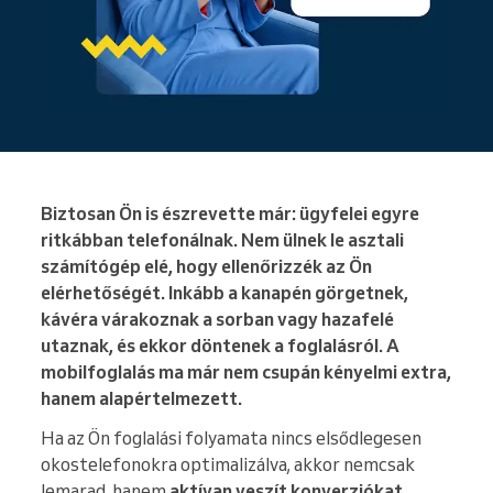
Biztosan Ön is észrevette már: ügyfelei egyre
ritkábban telefonálnak. Nem ülnek le asztali
számítógép elé, hogy ellenőrizzék az Ön
elérhetőségét. Inkább a kanapén görgetnek,
kávéra várakoznak a sorban vagy hazafelé
utaznak, és ekkor döntenek a foglalásról. A
mobilfoglalás ma már nem csupán kényelmi extra,
hanem alapértelmezett.
Ha az Ön foglalási folyamata nincs elsődlegesen
okostelefonokra optimalizálva, akkor nemcsak
lemarad, hanem
aktívan veszít konverziókat
.