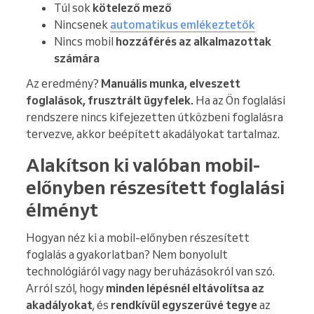
Túl sok
kötelező mező
Nincsenek
automatikus emlékeztetők
Nincs mobil
hozzáférés az alkalmazottak
számára
Az eredmény?
Manuális munka, elveszett
foglalások, frusztrált ügyfelek.
Ha az Ön foglalási
rendszere nincs kifejezetten útközbeni foglalásra
tervezve, akkor beépített akadályokat tartalmaz.
Alakítson ki valóban mobil-
előnyben részesített foglalási
élményt
Hogyan néz ki a mobil-előnyben részesített
foglalás a gyakorlatban? Nem bonyolult
technológiáról vagy nagy beruházásokról van szó.
Arról szól, hogy
minden lépésnél eltávolítsa az
akadályokat
, és
rendkívül egyszerűvé tegye
az