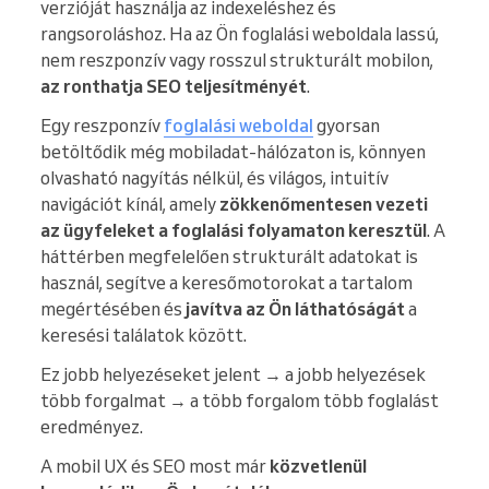
verzióját használja az indexeléshez és
rangsoroláshoz. Ha az Ön foglalási weboldala lassú,
nem reszponzív vagy rosszul strukturált mobilon,
az ronthatja SEO teljesítményét
.
Egy reszponzív
foglalási weboldal
gyorsan
betöltődik még mobiladat-hálózaton is, könnyen
olvasható nagyítás nélkül, és világos, intuitív
navigációt kínál, amely
zökkenőmentesen vezeti
az ügyfeleket a foglalási folyamaton keresztül
. A
háttérben megfelelően strukturált adatokat is
használ, segítve a keresőmotorokat a tartalom
megértésében és
javítva az Ön láthatóságát
a
keresési találatok között.
Ez jobb helyezéseket jelent → a jobb helyezések
több forgalmat → a több forgalom több foglalást
eredményez.
A mobil UX és SEO most már
közvetlenül