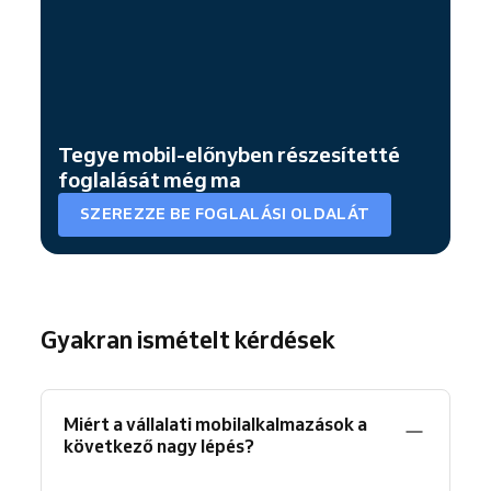
Tegye mobil-előnyben részesítetté
foglalását még ma
SZEREZZE BE FOGLALÁSI OLDALÁT
Gyakran ismételt kérdések
Miért a vállalati mobilalkalmazások a
következő nagy lépés?