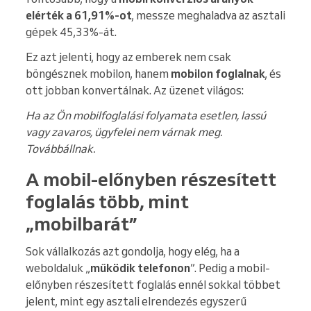
elérték a 61,91%-ot
, messze meghaladva az asztali
gépek 45,33%-át.
Ez azt jelenti, hogy az emberek nem csak
böngésznek mobilon, hanem
mobilon foglalnak
, és
ott jobban konvertálnak. Az üzenet világos:
Ha az Ön mobilfoglalási folyamata esetlen, lassú
vagy zavaros, ügyfelei nem várnak meg.
Továbbállnak.
A mobil-előnyben részesített
foglalás több, mint
„mobilbarát”
Sok vállalkozás azt gondolja, hogy elég, ha a
weboldaluk „
működik telefonon
”. Pedig a mobil-
előnyben részesített foglalás ennél sokkal többet
jelent, mint egy asztali elrendezés egyszerű