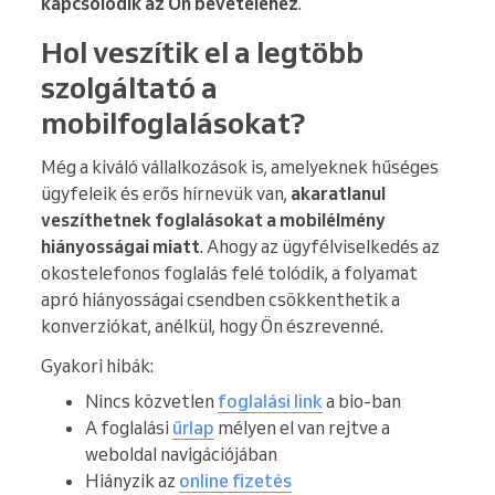
kapcsolódik az Ön bevételéhez
.
Hol veszítik el a legtöbb
szolgáltató a
mobilfoglalásokat?
Még a kiváló vállalkozások is, amelyeknek hűséges
ügyfeleik és erős hírnevük van,
akaratlanul
veszíthetnek foglalásokat a mobilélmény
hiányosságai miatt
. Ahogy az ügyfélviselkedés az
okostelefonos foglalás felé tolódik, a folyamat
apró hiányosságai csendben csökkenthetik a
konverziókat, anélkül, hogy Ön észrevenné.
Gyakori hibák:
Nincs közvetlen
foglalási link
a bio-ban
A foglalási
űrlap
mélyen el van rejtve a
weboldal navigációjában
Hiányzik az
online fizetés