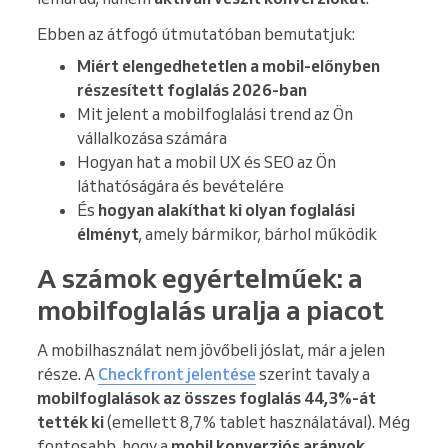
Ebben az átfogó útmutatóban bemutatjuk:
Miért elengedhetetlen a mobil-előnyben
részesített foglalás 2026-ban
Mit jelent a mobilfoglalási trend az Ön
vállalkozása számára
Hogyan hat a mobil UX és SEO az Ön
láthatóságára és bevételére
És
hogyan alakíthat ki olyan foglalási
élményt
, amely bármikor, bárhol működik
A számok egyértelműek: a
mobilfoglalás uralja a piacot
A mobilhasználat nem jövőbeli jóslat, már a jelen
része. A
Checkfront jelentése
szerint tavaly a
mobilfoglalások az összes foglalás 44,3%-át
tették ki
(emellett 8,7% tablet használatával). Még
fontosabb, hogy a
mobil konverziós arányok