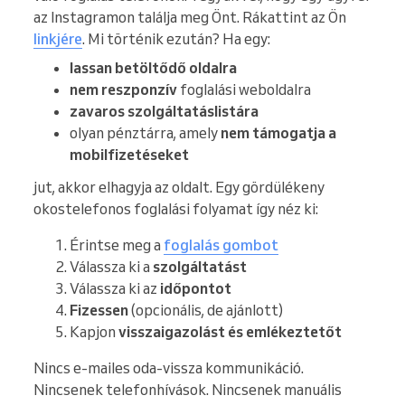
az Instagramon találja meg Önt. Rákattint az Ön
linkjére
. Mi történik ezután? Ha egy:
lassan betöltődő oldalra
nem reszponzív
foglalási weboldalra
zavaros szolgáltatáslistára
olyan pénztárra, amely
nem támogatja a
mobilfizetéseket
jut, akkor elhagyja az oldalt. Egy gördülékeny
okostelefonos foglalási folyamat így néz ki:
Érintse meg a
foglalás gombot
Válassza ki a
szolgáltatást
Válassza ki az
időpontot
Fizessen
(opcionális, de ajánlott)
Kapjon
visszaigazolást és emlékeztetőt
Nincs e-mailes oda-vissza kommunikáció.
Nincsenek telefonhívások. Nincsenek manuális