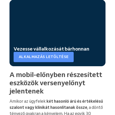
Vezesse vállalkozását bárhonnan
ALKALMAZÁS LETÖLTÉSE
A mobil-előnyben részesített
eszközök versenyelőnyt
jelentenek
Amikor az ügyfelek
két hasonló árú és értékelésű
szalont vagy klinikát hasonlítanak össze
, a döntő
tényező gyakran a kényelem. Ha az egyik 30