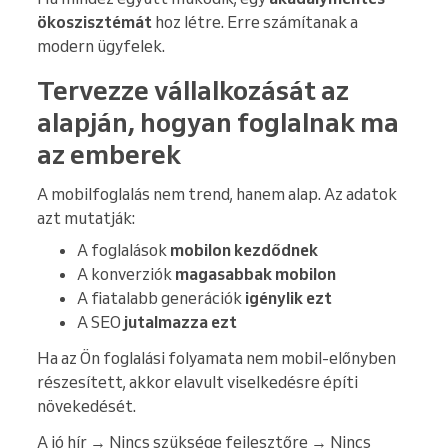
ökoszisztémát
hoz létre. Erre számítanak a
modern ügyfelek.
Tervezze vállalkozását az
alapján, hogyan foglalnak ma
az emberek
A mobilfoglalás nem trend, hanem alap. Az adatok
azt mutatják:
A foglalások
mobilon kezdődnek
A konverziók
magasabbak mobilon
A fiatalabb generációk
igénylik ezt
A SEO
jutalmazza ezt
Ha az Ön foglalási folyamata nem mobil-előnyben
részesített, akkor elavult viselkedésre építi
növekedését.
A jó hír → Nincs szüksége fejlesztőre → Nincs