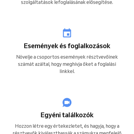
szolgáltatások lefoglalásának elősegítése.
Események és foglalkozások
Növelje a csoportos események résztvevőinek
számát azáltal, hogy meghívja őket a foglalási
linkkel.
Egyéni találkozók
Hozzon létre egy értekezletet, és hagyja, hogy a
résztvevők kiválaszthassák a számukra megfelelő