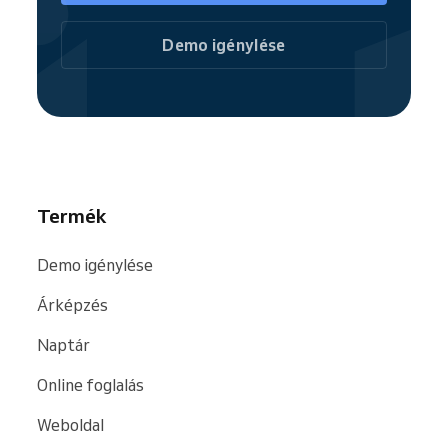
eredményez vállalkozása számára.
közösségi médiában, saját weboldalán
vagy hirdetésekben. A QR-kód kiválóan
Demo igénylése
alkalmas nyomtatott hirdetésekhez,
például névjegykártyákhoz vagy
szórólapokhoz is. Ez egyszerűbbé és
gyorsabbá teszi az ügyfelek számára az
Ön szolgáltatásainak lefoglalását.
Termék
Demo igénylése
Árképzés
Naptár
Online foglalás
Weboldal