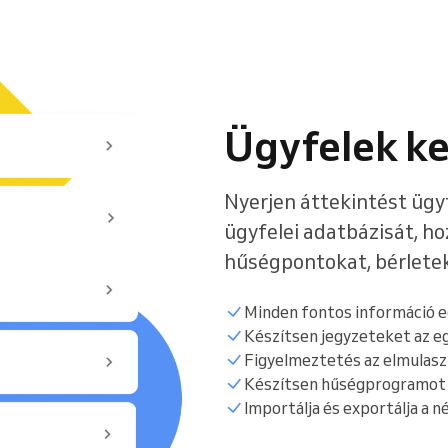
Egy vállalatot működtet
Ügyfelek k
Nyerjen áttekintést ügy
ügyfelei adatbázisát, h
hűségpontokat, bérletek
Minden fontos információ e
Készítsen jegyzeteket az e
Figyelmeztetés az elmulasz
Készítsen hűségprogramot 
Importálja és exportálja a