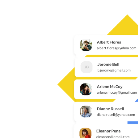
Online foglalás
Sokoldalú foglalási megoldás