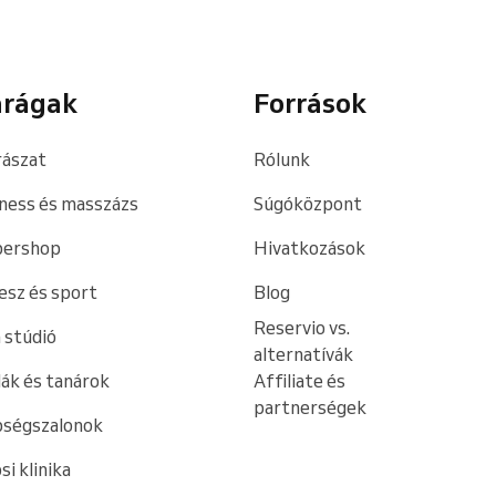
arágak
Források
ászat
Rólunk
ness és masszázs
Súgóközpont
bershop
Hivatkozások
esz és sport
Blog
Reservio vs.
 stúdió
alternatívák
lák és tanárok
Affiliate és
partnerségek
pségszalonok
si klinika