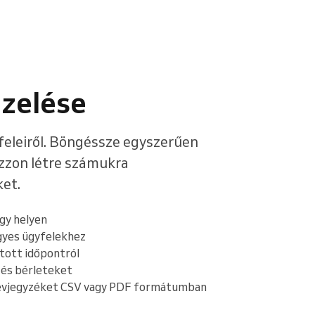
Bővebben
ezelése
feleiről. Böngéssze egyszerűen
ozzon létre számukra
et.
gy helyen
gyes ügyfelekhez
tott időpontról
és bérleteket
 névjegyzéket CSV vagy PDF formátumban