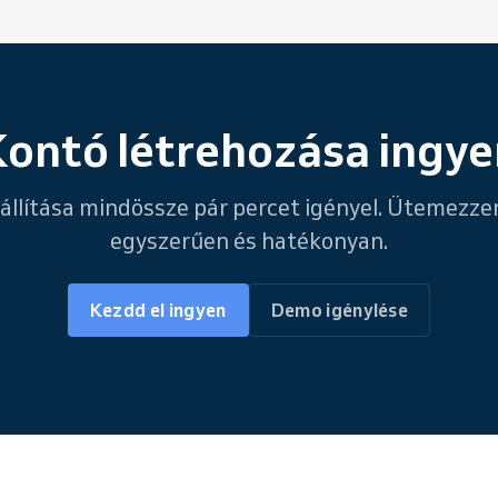
Kontó létrehozása ingye
állítása mindössze pár percet igényel. Ütemezz
egyszerűen és hatékonyan.
Kezdd el ingyen
Demo igénylése