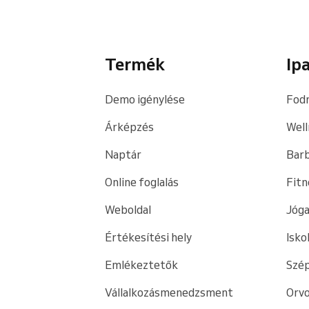
Termék
Ip
Demo igénylése
Fodr
Árképzés
Well
Naptár
Bar
Online foglalás
Fitn
Weboldal
Jóga
Értékesítési hely
Isko
Emlékeztetők
Szé
Vállalkozásmenedzsment
Orvo