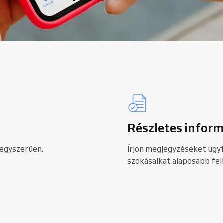
Részletes inform
 egyszerűen.
Írjon megjegyzéseket ügyf
szokásaikat alaposabb fe