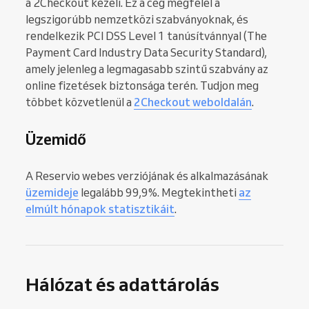
a 2Checkout kezeli. Ez a cég megfelel a
legszigorúbb nemzetközi szabványoknak, és
rendelkezik PCI DSS Level 1 tanúsítvánnyal (The
Payment Card Industry Data Security Standard),
amely jelenleg a legmagasabb szintű szabvány az
online fizetések biztonsága terén. Tudjon meg
többet közvetlenül a
2Checkout weboldalán
.
Üzemidő
A Reservio webes verziójának és alkalmazásának
üzemideje
legalább 99,9%. Megtekintheti
az
elmúlt hónapok statisztikáit
.
Hálózat és adattárolás