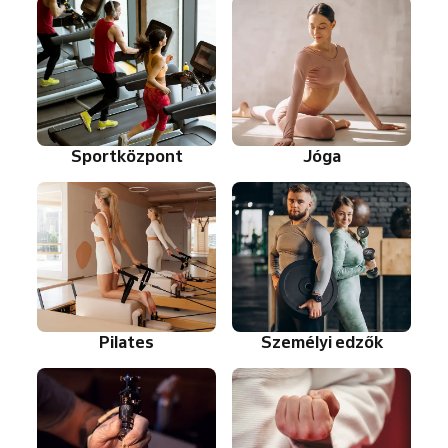
Sportközpont
Jóga
Pilates
Személyi edzők