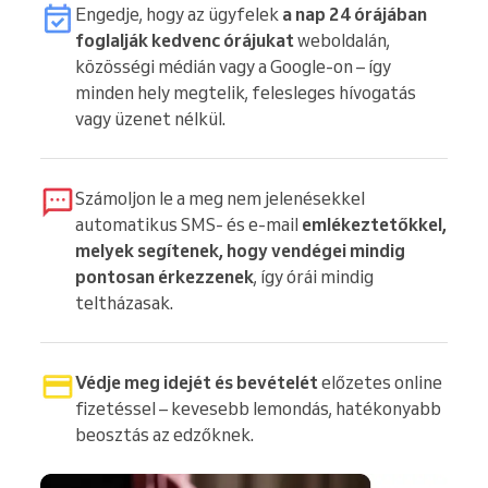
Engedje, hogy az ügyfelek
a nap 24 órájában
foglalják kedvenc órájukat
weboldalán,
közösségi médián vagy a Google-on – így
minden hely megtelik, felesleges hívogatás
vagy üzenet nélkül.
Számoljon le a meg nem jelenésekkel
automatikus SMS- és e-mail
emlékeztetőkkel,
melyek segítenek, hogy vendégei mindig
pontosan érkezzenek
, így órái mindig
teltházasak.
Védje meg idejét és bevételét
előzetes online
fizetéssel – kevesebb lemondás, hatékonyabb
beosztás az edzőknek.