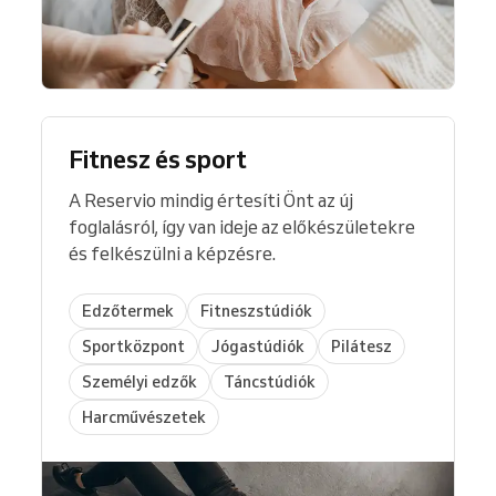
Akár butikstúdiót, akár
személyi edzői
,
jóga
vagy
pilates stúdiót
,
sportközpontot
, vagy
nagy edzőtermet vezet, Reservio-val minden
szoftverfejlesztési gondot elfelejthet.
Fitnesz és sport
A Reservio mindig értesíti Önt az új
foglalásról, így van ideje az előkészületekre
és felkészülni a képzésre.
Edzőtermek
Fitneszstúdiók
Sportközpont
Jógastúdiók
Pilátesz
Személyi edzők
Táncstúdiók
Harcművészetek