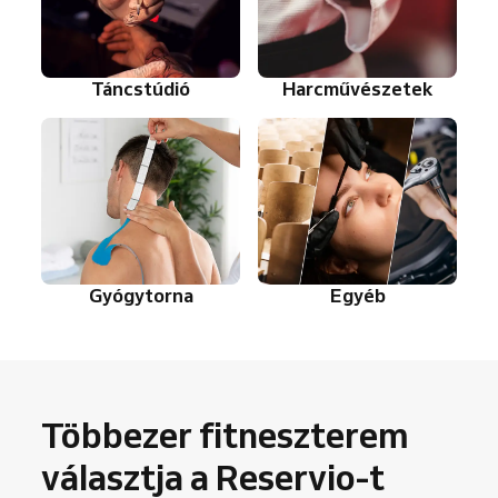
Táncstúdió
Harcművészetek
Gyógytorna
Egyéb
Többezer fitneszterem
választja a Reservio-t