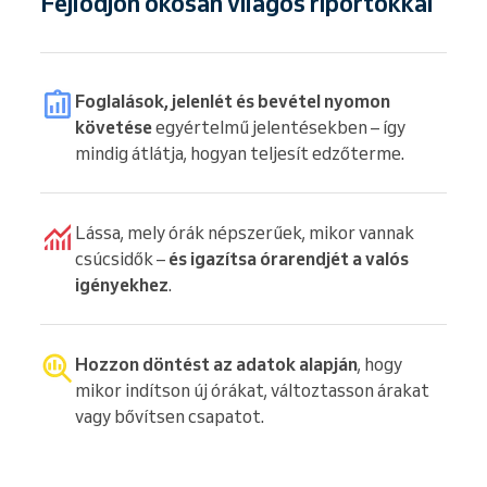
Fejlődjön okosan világos riportokkal
Foglalások, jelenlét és bevétel nyomon
követése
egyértelmű jelentésekben – így
mindig átlátja, hogyan teljesít edzőterme.
Lássa, mely órák népszerűek, mikor vannak
csúcsidők –
és igazítsa órarendjét a valós
igényekhez
.
Hozzon döntést az adatok alapján
, hogy
mikor indítson új órákat, változtasson árakat
vagy bővítsen csapatot.