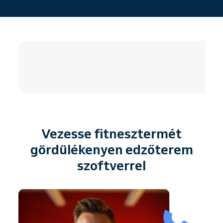
4.8 / 5
Vezesse fitnesztermét
gördülékenyen edzőterem
szoftverrel