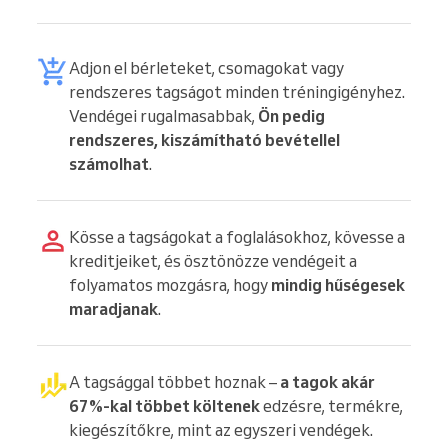
Adjon el bérleteket, csomagokat vagy
rendszeres tagságot minden tréningigényhez.
Vendégei rugalmasabbak,
Ön pedig
rendszeres, kiszámítható bevétellel
számolhat
.
Kösse a tagságokat a foglalásokhoz, kövesse a
kreditjeiket, és ösztönözze vendégeit a
folyamatos mozgásra, hogy
mindig hűségesek
maradjanak
.
A tagsággal többet hoznak –
a tagok akár
67%-kal többet költenek
edzésre, termékre,
kiegészítőkre, mint az egyszeri vendégek.