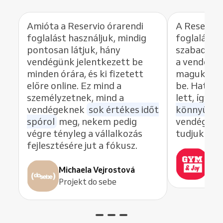
Amióta a Reservio órarendi
A Reservio
foglalást használjuk, mindig
foglalás so
pontosan látjuk, hány
szabadítot
vendégünk jelentkezett be
a vendége
minden órára, és ki fizetett
maguknak 
előre online. Ez mind a
be. Hatalm
személyzetnek, mind a
lett, így a
vendégeknek
sok értékes időt
könnyű kez
spórol
meg, nekem pedig
vendégeket
végre tényleg a vállalkozás
tudjuk csáb
fejlesztésére jut a fókusz.
Zuz
Michaela Vejrostová
Gym
Projekt do sebe