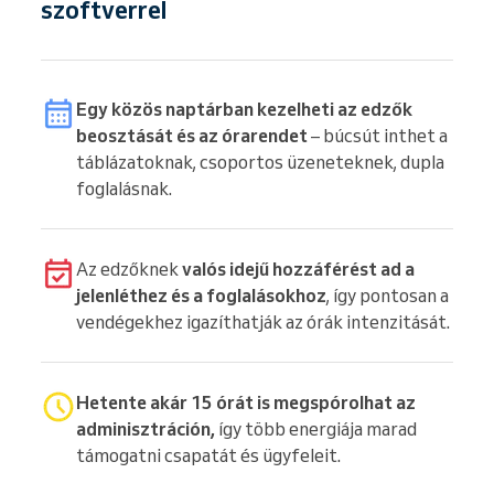
szoftverrel
Egy közös naptárban kezelheti az edzők
beosztását és az órarendet
– búcsút inthet a
táblázatoknak, csoportos üzeneteknek, dupla
foglalásnak.
Az edzőknek
valós idejű hozzáférést ad a
jelenléthez és a foglalásokhoz
, így pontosan a
vendégekhez igazíthatják az órák intenzitását.
Hetente akár 15 órát is megspórolhat az
adminisztráción,
így több energiája marad
támogatni csapatát és ügyfeleit.