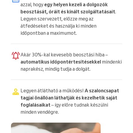
azzal, hogy
egy helyen kezeli a dolgozók
beosztását, óráit és kínált szolgáltatásait
.
Legyen szervezett, előzze meg az
átfedéseket és használja ki minden
időpontban a maximumot.
Akár 30%-kal kevesebb beosztási hiba –
automatikus időpontértesítésekkel
mindenki
naprakész, mindig tudja a dolgát.
Legyen átlátható a működés!
A szaloncsapat
tagjai önállóan láthatják és kezelhetik saját
foglalásaikat
– így előre tudnak készülni
minden vendégre.