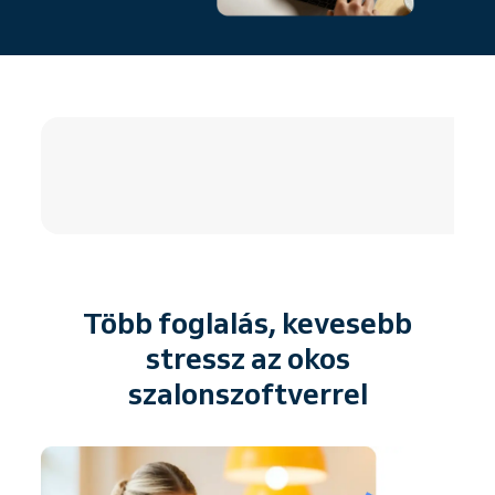
4.8 / 5
Több foglalás, kevesebb
stressz az okos
szalonszoftverrel