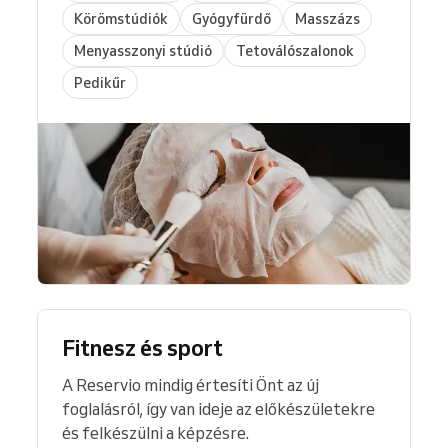
Ennek köszönhetően
elkötelezett
Körömstúdiók
Gyógyfürdő
Masszázs
közönség, több visszatérő vendég és
Menyasszonyi stúdió
Tetoválószalonok
magabiztos, növekvő vállalkozás lesz a
Pedikűr
jutalma
.
Fitnesz és sport
A Reservio mindig értesíti Önt az új
foglalásról, így van ideje az előkészületekre
és felkészülni a képzésre.