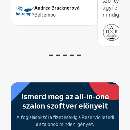
szoftvert –
ügyfélszol
Andrea Brucknerová
mindig azon
Beltempo
Ant
ADR
Ismerd meg az all-in-one
szalon szoftver előnyeit
A foglalásoktól a fizetésekig a Reservio lefedi
a szalonod minden igényét.