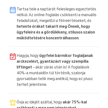
Tartsa tele a naptárát felesleges egyeztetés
nélkül. Az online foglalás csökkenti a manuális
feladatokat, megelőzi a félreértéseket, és
hetente órákat takarít meg Önnek, hogy
ügyfeleire és a gördülékeny, stílusos szalon
működtetésére koncentrálhasson
.
Hagyja, hogy
ügyfelei bármikor foglaljanak
arckezelést, gyantázást vagy szempilla
liftinget
– akár zárás után is! A foglalások
40%-a munkaidőn túl történik, szalonja
gyorsabban telik meg anélkül, hogy ez plusz
terhet jelentene.
Óvja az idejét azáltal, hogy
akár 75%-kal
csökkenti a meg nem jelenéseket