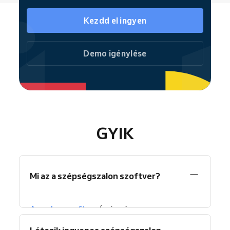
Kezdd el ingyen
Demo igénylése
GYIK
Mi az a szépségszalon szoftver?
A szalon szoftver
(más néven
szalonmenedzsment szoftver) egy digitális