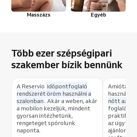
Masszázs
Egyéb
Több ezer szépségipari
szakember bízik bennünk
A Reservio
időpontfoglaló
Amióta a R
rendszerét öröm használni a
használom
szalonban
. Akár a weben, akár
nőtt az id
a mobilon kezeljük, mindent
foglalás gy
gyorsan intézhetünk,
praktikus,
rengeteget spórolunk
az ügyfele
naponta.
ajánlom ez