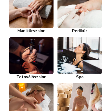
Manikűrszalon
Pedikűr
Tetoválószalon
Spa