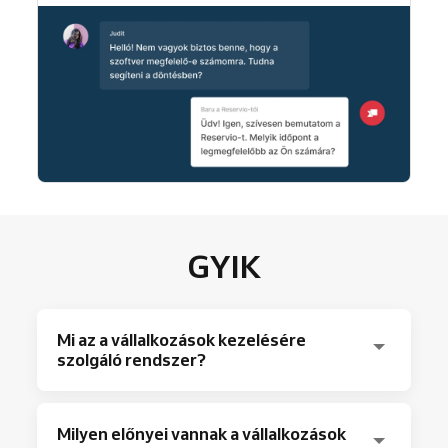
GYIK
Mi az a vállalkozások kezelésére
szolgáló rendszer?
Ez egy hasznos eszköz, amely képes
Milyen előnyei vannak a vállalkozások
automatikusan kezelni a különböző