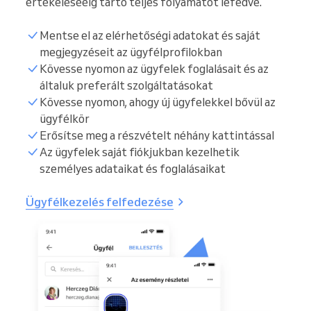
értékelésééig tartó teljes folyamatot lefedve.
Mentse el az elérhetőségi adatokat és saját
megjegyzéseit az ügyfélprofilokban
Kövesse nyomon az ügyfelek foglalásait és az
általuk preferált szolgáltatásokat
Kövesse nyomon, ahogy új ügyfelekkel bővül az
ügyfélkör
Erősítse meg a részvételt néhány kattintással
Az ügyfelek saját fiókjukban kezelhetik
személyes adataikat és foglalásaikat
Ügyfélkezelés felfedezése