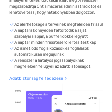
amellyel értékes időt takaríthat meg. A rendszer
megszabadítja Önt a macerás adminisztrációtól, és
lehetővé teszi, hogy hatékonyabban dolgozzon.
Az elérhetősége a terveinek megfelelően frissül
A naptára könnyedén feltöltődik a saját
szabályai alapján, a pufferidőkkel együtt
A naptár minden frissítéséről értesítést kap
Az ismétlődő foglalkozások és foglalások
automatikusan megújulnak
A rendszer a hatályos jogszabályoknak
megfelelően felügyeli az adatbiztonságot
Adatbiztonság felfedezése