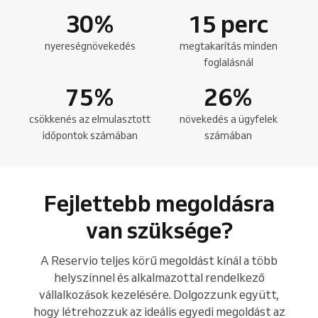
30
%
15
perc
nyereségnövekedés
megtakarítás minden
foglalásnál
75
%
26
%
csökkenés az elmulasztott
növekedés a ügyfelek
időpontok számában
számában
Fejlettebb megoldásra
van szüksége?
A Reservio teljes körű megoldást kínál a több
helyszínnel és alkalmazottal rendelkező
vállalkozások kezelésére. Dolgozzunk együtt,
hogy létrehozzuk az ideális egyedi megoldást az