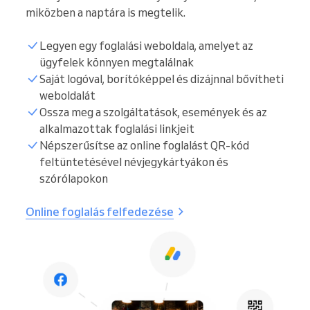
miközben a naptára is megtelik.
Legyen egy foglalási weboldala, amelyet az
ügyfelek könnyen megtalálnak
Saját logóval, borítóképpel és dizájnnal bővítheti
weboldalát
Ossza meg a szolgáltatások, események és az
alkalmazottak foglalási linkjeit
Népszerűsítse az online foglalást QR-kód
feltüntetésével névjegykártyákon és
szórólapokon
Online foglalás felfedezése