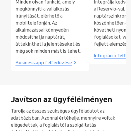
Minden olyan funkció, amely
Integrálja kedven
megkönnyíti a vállalkozás
a Reservio-val. A
irányítását, elérhető a
naptárszinkroniz
mobiltelefonján. Az
köszönhetően eg
alkalmazással könnyedén
követheti nyomon
módosíthatja naptárát,
foglalásokat, vag
áttekintheti a jelentéseket és
fejlett elemzési
még sok minden mást is tehet.
Integráció felfe
Business app felfedezése
Javítson az ügyfélélményen
Tárolja az összes szükséges ügyféladatot az
adatbázisban. Azonnal értékelje, mennyire voltak
elégedettek, a foglalástól a szolgáltatás