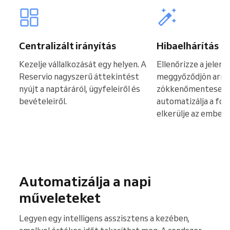
Centralizált irányítás
Hibaelhárítás
Kezelje vállalkozását egy helyen. A
Ellenőrizze a jelen
Reservio nagyszerű áttekintést
meggyőződjön arról
nyújt a naptáráról, ügyfeleiről és
zökkenőmentesen m
bevételeiről.
automatizálja a fo
elkerülje az emberi
Automatizálja a napi
műveleteket
Legyen egy intelligens asszisztens a kezében,