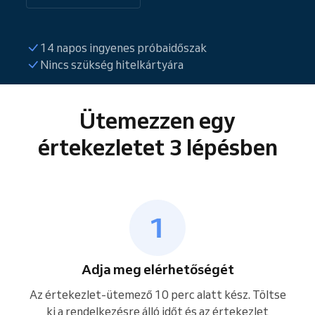
14 napos ingyenes próbaidőszak
Nincs szükség hitelkártyára
Ütemezzen egy
értekezletet 3 lépésben
Adja meg elérhetőségét
Az értekezlet-ütemező 10 perc alatt kész. Töltse
ki a rendelkezésre álló időt és az értekezlet