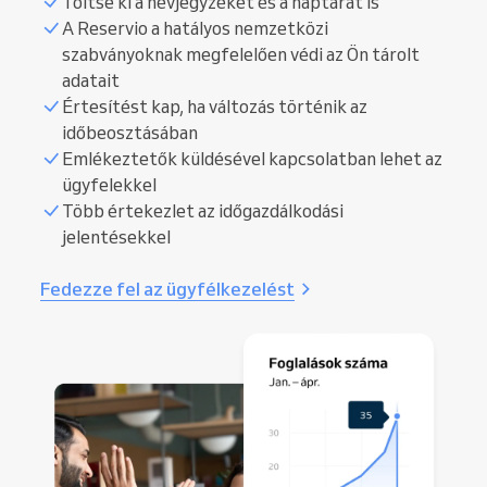
Töltse ki a névjegyzékét és a naptárát is
A Reservio a hatályos nemzetközi
szabványoknak megfelelően védi az Ön tárolt
adatait
Értesítést kap, ha változás történik az
időbeosztásában
Emlékeztetők küldésével kapcsolatban lehet az
ügyfelekkel
Több értekezlet az időgazdálkodási
jelentésekkel
Fedezze fel az ügyfélkezelést