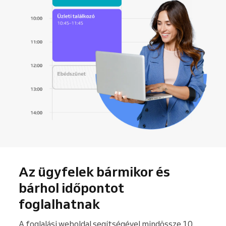
Az ügyfelek bármikor és
bárhol időpontot
foglalhatnak
A foglalási weboldal segítségével mindössze 10