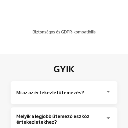
Biztonságos és GDPR-kompatibilis
GYIK
Mi az az értekezletütemezés?
Az értekezletütemezés egy emberek közötti
Melyik a legjobb ütemező eszköz
megállapodás az értekezlet időpontjáról és
értekezletekhez?
időtartamáról. Olyan időpontot választunk,