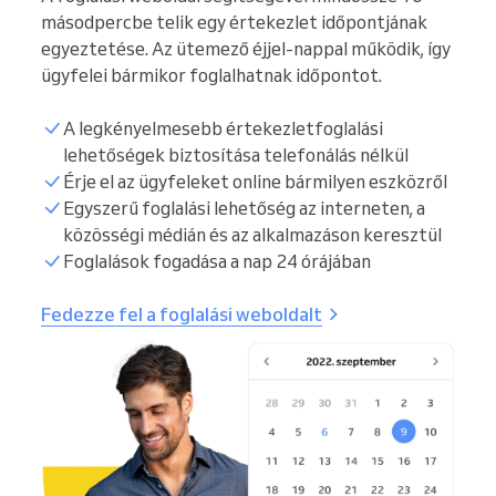
másodpercbe telik egy értekezlet időpontjának
egyeztetése. Az ütemező éjjel-nappal működik, így
ügyfelei bármikor foglalhatnak időpontot.
A legkényelmesebb értekezletfoglalási
lehetőségek biztosítása telefonálás nélkül
Érje el az ügyfeleket online bármilyen eszközről
Egyszerű foglalási lehetőség az interneten, a
közösségi médián és az alkalmazáson keresztül
Foglalások fogadása a nap 24 órájában
Fedezze fel a foglalási weboldalt