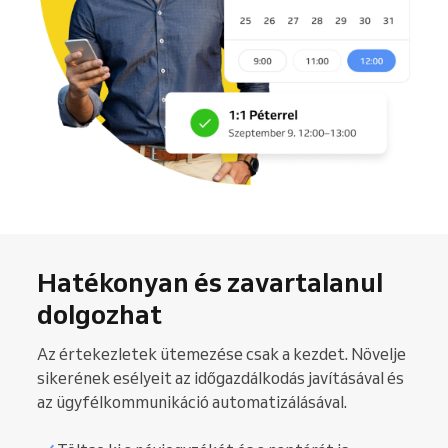
Hatékonyan és zavartalanul
dolgozhat
Az értekezletek ütemezése csak a kezdet. Növelje
sikerének esélyeit az időgazdálkodás javításával és
az ügyfélkommunikáció automatizálásával.