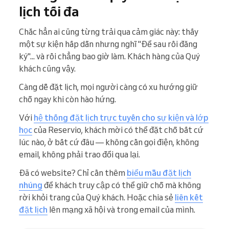
lịch tối đa
Chắc hẳn ai cũng từng trải qua cảm giác này: thấy
một sự kiện hấp dẫn nhưng nghĩ "Để sau rồi đăng
ký"... và rồi chẳng bao giờ làm. Khách hàng của Quý
khách cũng vậy.
Càng dễ đặt lịch, mọi người càng có xu hướng giữ
chỗ ngay khi còn hào hứng.
Với
hệ thống đặt lịch trực tuyến cho sự kiện và lớp
học
của Reservio, khách mời có thể đặt chỗ bất cứ
lúc nào, ở bất cứ đâu — không cần gọi điện, không
email, không phải trao đổi qua lại.
Đã có website? Chỉ cần thêm
biểu mẫu đặt lịch
nhúng
để khách truy cập có thể giữ chỗ mà không
rời khỏi trang của Quý khách. Hoặc chia sẻ
liên kết
đặt lịch
lên mạng xã hội và trong email của mình.