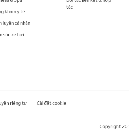
ness & Spa
Đối tác liên kết & hợp
tác
g khám y tế
 luyện cá nhân
 sóc xe hơi
uyền riêng tư
Cài đặt cookie
Copyright 201