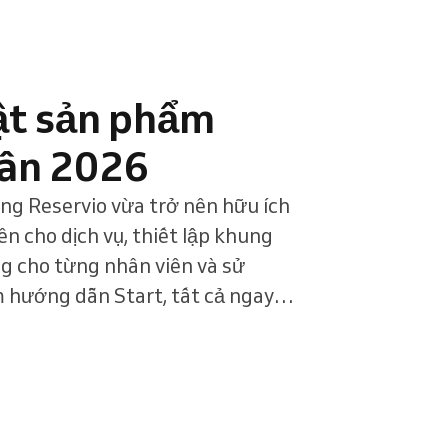
ật sản phẩm
ân 2026
ng Reservio vừa trở nên hữu ích
ên cho dịch vụ, thiết lập khung
êng cho từng nhân viên và sử
 hướng dẫn Start, tất cả ngay
 của quý khách.