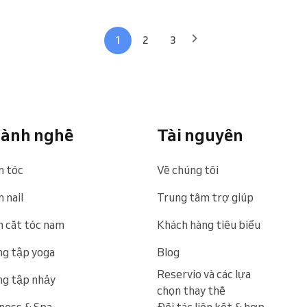
1
2
3
ành nghề
Tài nguyên
n tóc
Về chúng tôi
 nail
Trung tâm trợ giúp
 cắt tóc nam
Khách hàng tiêu biểu
g tập yoga
Blog
Reservio và các lựa
g tập nhảy
chọn thay thế