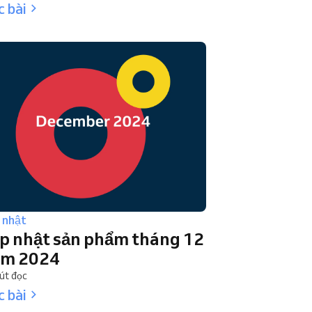
 bài
 nhật
p nhật sản phẩm tháng 12
m 2024
út đọc
 bài