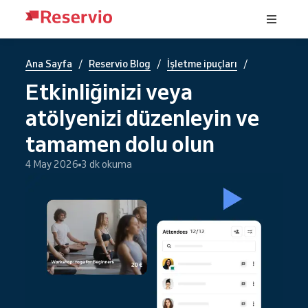
/
/
/
Ana Sayfa
Reservio Blog
İşletme ipuçları
Etkinliğinizi veya
atölyenizi düzenleyin ve
tamamen dolu olun
4 May 2026
3 dk okuma