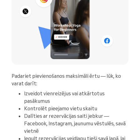
Padariet pievienošanos maksimāli ērtu — lūk, ko
varat darīt:
Izveidot vienreizējus vai atkārtotus
pasākumus
Kontrolēt pieejamo vietu skaitu
Dalīties ar rezervācijas saiti jebkur —
Facebook, Instagram, jaunumu vēstulēs, savā
vietnē
Iegult rezervācijas veidlapu tieši savā lapā, lai