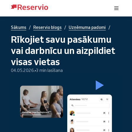
/
/
/
Sākums
Reservio blogs
Uzņēmuma padomi
Rīkojiet savu pasākumu
vai darbnīcu un aizpildiet
visas vietas
04.05.2026.
3 min lasīšana