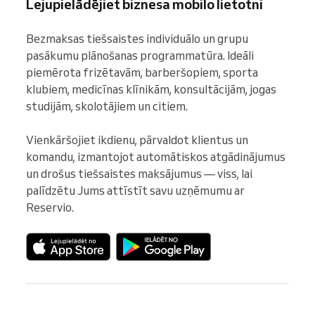
Lejupielādējiet biznesa mobilo lietotni
Bezmaksas tiešsaistes individuālo un grupu 
pasākumu plānošanas programmatūra. Ideāli 
piemērota frizētavām, barberšopiem, sporta 
klubiem, medicīnas klīnikām, konsultācijām, jogas 
studijām, skolotājiem un citiem.

Vienkāršojiet ikdienu, pārvaldot klientus un 
komandu, izmantojot automātiskos atgādinājumus 
un drošus tiešsaistes maksājumus — viss, lai 
palīdzētu Jums attīstīt savu uzņēmumu ar 
Reservio.