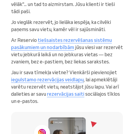
vēlāk"... un tad to aizmirstam. Jūsu klienti ir tieši
tādi paši.
Jo vieglāk rezervēt, jo lielāka iespēja, ka cilvēki
paņems savu vietu, kamēr vēl ir sajūsmināti.
Ar Reservio
tiešsaistes rezervēšanas sistēmu
pasākumiem un nodarbībām
jūsu viesi var rezervēt
vietu jebkurā laikā un no jebkuras vietas — bez
zvaniem, bez e-pastiem, bez liekas sarakstes.
Jau ir sava tīmekļa vietne? Vienkārši pievienojiet
iegulstamo rezervācijas veidlapu
, lai apmeklētāji
varētu rezervēt vietu, neatstājot jūsu lapu. Vai arī
dalieties ar savu
rezervācijas saiti
sociālajos tīklos
un e-pastos.