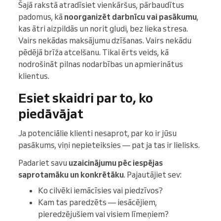
Šajā rakstā atradīsiet vienkāršus, pārbaudītus
padomus, kā
noorganizēt darbnīcu vai pasākumu
,
kas ātri aizpildās un norit gludi, bez lieka stresa.
Vairs nekādas maksājumu dzīšanas. Vairs nekādu
pēdējā brīža atcelšanu. Tikai ērts veids, kā
nodrošināt pilnas nodarbības un apmierinātus
klientus.
Esiet skaidri par to, ko
piedāvājat
Ja potenciālie klienti nesaprot, par ko ir jūsu
pasākums, viņi nepieteiksies — pat ja tas ir lielisks.
Padariet savu
uzaicinājumu pēc iespējas
saprotamāku un konkrētāku
. Pajautājiet sev:
Ko cilvēki iemācīsies vai piedzīvos?
Kam tas paredzēts — iesācējiem,
pieredzējušiem vai visiem līmeņiem?