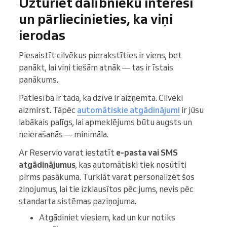
Uzturiet dalībnieku interesi
un pārliecinieties, ka viņi
ierodas
Piesaistīt cilvēkus pierakstīties ir viens, bet
panākt, lai viņi tiešām atnāk — tas ir īstais
panākums.
Patiesība ir tāda, ka dzīve ir aizņemta. Cilvēki
aizmirst. Tāpēc
automātiskie atgādinājumi
ir jūsu
labākais palīgs, lai apmeklējums būtu augsts un
neierašanās — minimāla.
Ar Reservio varat iestatīt
e-pasta vai SMS
atgādinājumus
, kas automātiski tiek nosūtīti
pirms pasākuma. Turklāt varat personalizēt šos
ziņojumus, lai tie izklausītos pēc jums, nevis pēc
standarta sistēmas paziņojuma.
Atgādiniet viesiem, kad un kur notiks