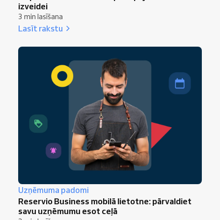
izveidei
3 min lasīšana
Lasīt rakstu
Uzņēmuma padomi
Reservio Business mobilā lietotne: pārvaldiet
savu uzņēmumu esot ceļā