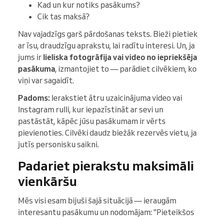
Kad un kur notiks pasākums?
Cik tas maksā?
Nav vajadzīgs garš pārdošanas teksts. Bieži pietiek
ar īsu, draudzīgu aprakstu, lai radītu interesi. Un, ja
jums ir
lieliska fotogrāfija vai video no iepriekšēja
pasākuma
, izmantojiet to — parādiet cilvēkiem, ko
viņi var sagaidīt.
Padoms:
Ierakstiet ātru uzaicinājuma video vai
Instagram rulli, kur iepazīstināt ar sevi un
pastāstāt, kāpēc jūsu pasākumam ir vērts
pievienoties. Cilvēki daudz biežāk rezervēs vietu, ja
jutīs personisku saikni.
Padariet pierakstu maksimāli
vienkāršu
Mēs visi esam bijuši šajā situācijā — ieraugām
interesantu pasākumu un nodomājam: "Pieteikšos