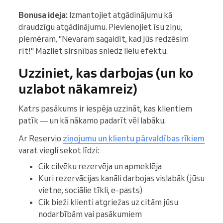
Bonusa ideja:
Izmantojiet atgādinājumu kā
draudzīgu atgādinājumu. Pievienojiet īsu ziņu,
piemēram, "Nevaram sagaidīt, kad jūs redzēsim
rīt!" Mazliet sirsnības sniedz lielu efektu.
Uzziniet, kas darbojas (un ko
uzlabot nākamreiz)
Katrs pasākums ir iespēja uzzināt, kas klientiem
patīk — un kā nākamo padarīt vēl labāku.
Ar Reservio
ziņojumu un klientu pārvaldības rīkiem
varat viegli sekot līdzi:
Cik cilvēku rezervēja un apmeklēja
Kuri rezervācijas kanāli darbojas vislabāk (jūsu
vietne, sociālie tīkli, e-pasts)
Cik bieži klienti atgriežas uz citām jūsu
nodarbībām vai pasākumiem