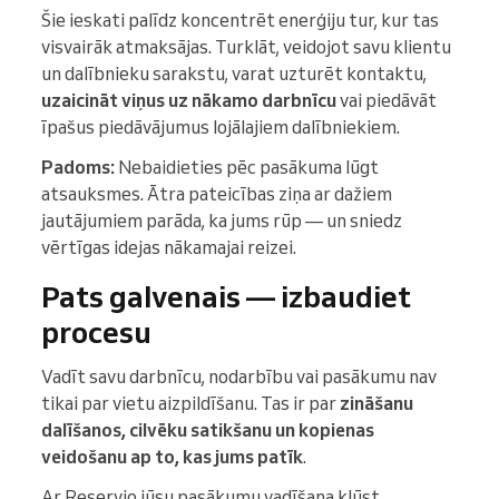
Šie ieskati palīdz koncentrēt enerģiju tur, kur tas
visvairāk atmaksājas. Turklāt, veidojot savu klientu
un dalībnieku sarakstu, varat uzturēt kontaktu,
uzaicināt viņus uz nākamo darbnīcu
vai piedāvāt
īpašus piedāvājumus lojālajiem dalībniekiem.
Padoms:
Nebaidieties pēc pasākuma lūgt
atsauksmes. Ātra pateicības ziņa ar dažiem
jautājumiem parāda, ka jums rūp — un sniedz
vērtīgas idejas nākamajai reizei.
Pats galvenais — izbaudiet
procesu
Vadīt savu darbnīcu, nodarbību vai pasākumu nav
tikai par vietu aizpildīšanu. Tas ir par
zināšanu
dalīšanos, cilvēku satikšanu un kopienas
veidošanu ap to, kas jums patīk
.
Ar Reservio jūsu pasākumu vadīšana kļūst