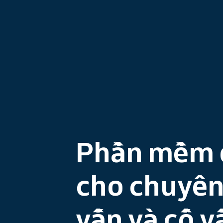
Phần mềm 
cho chuyên
vấn và cố v