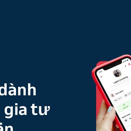
dành
 gia tư
ấn