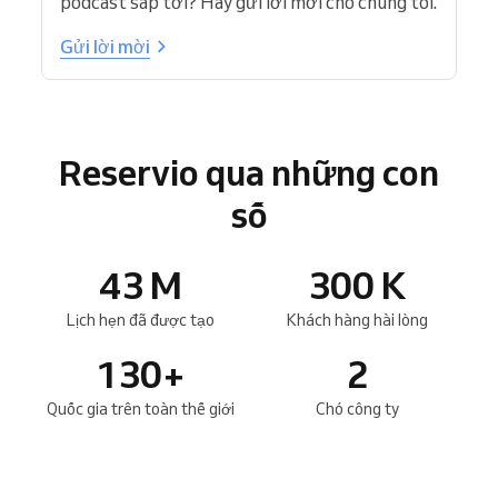
podcast sắp tới? Hãy gửi lời mời cho chúng tôi.
Gửi lời mời
Reservio qua những con
số
43
M
300
K
Lịch hẹn đã được tạo
Khách hàng hài lòng
130
+
2
Quốc gia trên toàn thế giới
Chó công ty