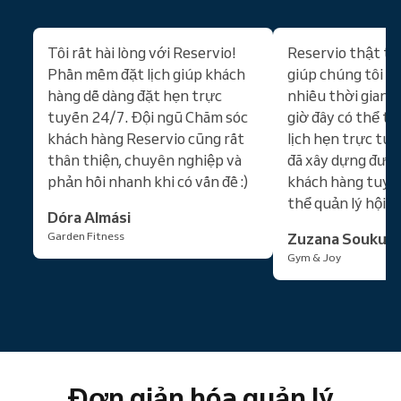
Tôi rất hài lòng với Reservio!
Reservio thật tu
Phần mềm đặt lịch giúp khách
giúp chúng tôi ti
hàng dễ dàng đặt hẹn trực
nhiều thời gian 
tuyến 24/7. Đội ngũ Chăm sóc
giờ đây có thể tự
khách hàng Reservio cũng rất
lịch hẹn trực tuy
thân thiện, chuyên nghiệp và
đã xây dựng được
phản hồi nhanh khi có vấn đề :)
khách hàng tuyệt
thể quản lý hội v
Dóra Almási
Garden Fitness
Zuzana Soukup
Gym & Joy
Đơn giản hóa quản lý