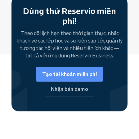
tuỳ chỉnh.
thiết bị — web và ứng dụng di động — là rất
Tận dụng tối đa thời gian và ra thảm tập cùng
Dùng thử Reservio miễn
quan trọng. Reservio đáp ứng đầy đủ các tiêu
khách hàng.
Dùng thử Reservio miễn phí
.
Nút đặt lịch Facebook
là công cụ tuyệt vời
chí này.
Bắt đầu miễn phí
và trải nghiệm đặt
phí!
giúp doanh nghiệp yoga
biến người theo dõi
lịch tiện lợi!
trên mạng xã hội thành khách hàng thường
Theo dõi lịch hẹn theo thời gian thực, nhắc
xuyên
. Đọc thêm trong hướng dẫn về
tab đặt
khách về các lớp học và sự kiện sắp tới, quản lý
lịch Facebook
.
tương tác hội viên và nhiều tiện ích khác —
tất cả với ứng dụng Reservio Business.
Tạo tài khoản miễn phí
Nhận bản demo