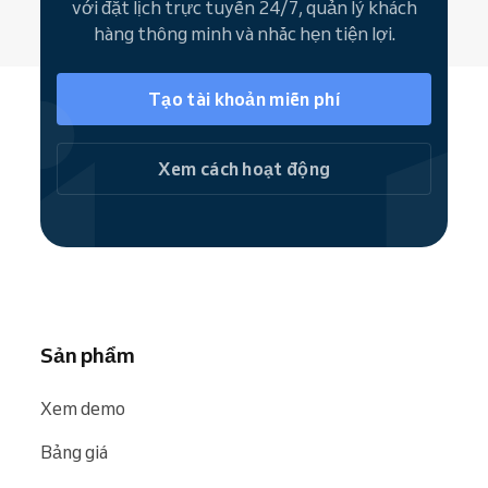
với đặt lịch trực tuyến 24/7, quản lý khách
đặt lịch nhanh chóng. Dẫn người dùng đến
hàng thông minh và nhắc hẹn tiện lợi.
toàn bộ Trang web đặt lịch hoặc đặt dịch vụ
riêng lẻ ngay lập tức.
Tạo tài khoản miễn phí
Là thành viên cộng đồng Reservio, phòng giải
mã của Quý khách dễ dàng được tìm thấy trên
các công cụ tìm kiếm và website như
Google
,
Xem cách hoạt động
Bing
và
Facebook
.
Sản phẩm
Xem demo
Bảng giá