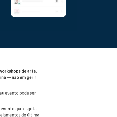
Ler mais
 workshops de arte,
sina — não em gerir
seu evento pode ser
 evento
que esgota
celamentos de última