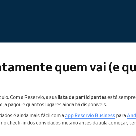
atamente quem vai (e q
culo. Com a Reservio, a sua
lista de participantes
está sempre 
já pagou e quantos lugares ainda há disponíveis.
idados é ainda mais fácil com a
app Reservio Business
para
And
 o check-in dos convidados mesmo antes da aula começar, tem