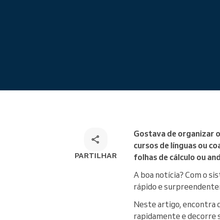
Marcações online
Solução de marcação
omnicanal
Gostava de organizar o
cursos de línguas ou co
PARTILHAR
folhas de cálculo ou and
A boa notícia? Com o si
rápido e surpreendente
Neste artigo, encontra 
rapidamente e decorre 