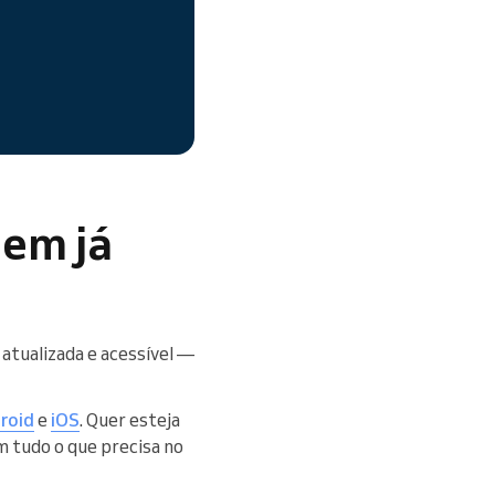
uem já
atualizada e acessível —
roid
e
iOS
. Quer esteja
 tudo o que precisa no