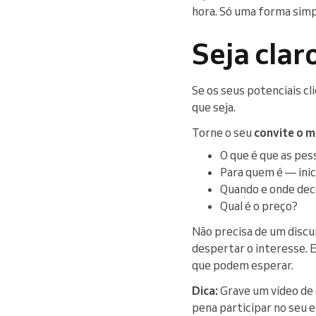
hora. Só uma forma simpl
Seja clar
Se os seus potenciais c
que seja.
Torne o seu
convite o ma
O que é que as pe
Para quem é — inic
Quando e onde dec
Qual é o preço?
Não precisa de um discu
despertar o interesse. 
que podem esperar.
Dica:
Grave um vídeo de 
pena participar no seu