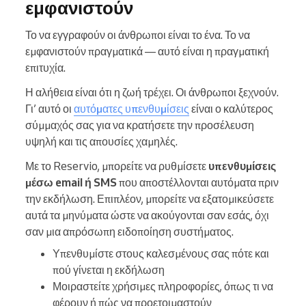
εμφανιστούν
Το να εγγραφούν οι άνθρωποι είναι το ένα. Το να
εμφανιστούν πραγματικά — αυτό είναι η πραγματική
επιτυχία.
Η αλήθεια είναι ότι η ζωή τρέχει. Οι άνθρωποι ξεχνούν.
Γι’ αυτό οι
αυτόματες υπενθυμίσεις
είναι ο καλύτερος
σύμμαχός σας για να κρατήσετε την προσέλευση
υψηλή και τις απουσίες χαμηλές.
Με το Reservio, μπορείτε να ρυθμίσετε
υπενθυμίσεις
μέσω email ή SMS
που αποστέλλονται αυτόματα πριν
την εκδήλωση. Επιπλέον, μπορείτε να εξατομικεύσετε
αυτά τα μηνύματα ώστε να ακούγονται σαν εσάς, όχι
σαν μια απρόσωπη ειδοποίηση συστήματος.
Υπενθυμίστε στους καλεσμένους σας πότε και
πού γίνεται η εκδήλωση
Μοιραστείτε χρήσιμες πληροφορίες, όπως τι να
φέρουν ή πώς να προετοιμαστούν