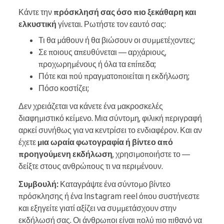
Κάντε την
πρόσκλησή σας όσο πιο ξεκάθαρη και
ελκυστική
γίνεται. Ρωτήστε τον εαυτό σας:
Τι θα μάθουν ή θα βιώσουν οι συμμετέχοντες;
Σε ποιους απευθύνεται — αρχάριους,
προχωρημένους ή όλα τα επίπεδα;
Πότε και πού πραγματοποιείται η εκδήλωση;
Πόσο κοστίζει;
Δεν χρειάζεται να κάνετε ένα μακροσκελές
διαφημιστικό κείμενο. Μια σύντομη, φιλική περιγραφή
αρκεί συνήθως για να κεντρίσει το ενδιαφέρον. Και αν
έχετε
μια ωραία φωτογραφία ή βίντεο από
προηγούμενη εκδήλωση
, χρησιμοποιήστε το —
δείξτε στους ανθρώπους τι να περιμένουν.
Συμβουλή:
Καταγράψτε ένα σύντομο βίντεο
πρόσκλησης ή ένα Instagram reel όπου συστήνεστε
και εξηγείτε γιατί αξίζει να συμμετάσχουν στην
εκδήλωσή σας. Οι άνθρωποι είναι πολύ πιο πιθανό να