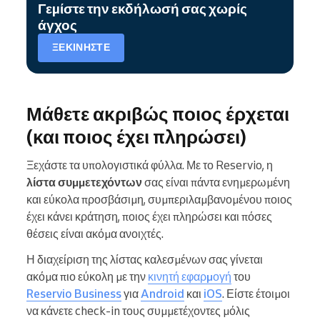
Γεμίστε την εκδήλωσή σας χωρίς
άγχος
ΞΕΚΙΝΉΣΤΕ
Μάθετε ακριβώς ποιος έρχεται
(και ποιος έχει πληρώσει)
Ξεχάστε τα υπολογιστικά φύλλα. Με το Reservio, η
λίστα συμμετεχόντων
σας είναι πάντα ενημερωμένη
και εύκολα προσβάσιμη, συμπεριλαμβανομένου ποιος
έχει κάνει κράτηση, ποιος έχει πληρώσει και πόσες
θέσεις είναι ακόμα ανοιχτές.
Η διαχείριση της λίστας καλεσμένων σας γίνεται
ακόμα πιο εύκολη με την
κινητή εφαρμογή
του
Reservio Business
για
Android
και
iOS
. Είστε έτοιμοι
να κάνετε check-in τους συμμετέχοντες μόλις