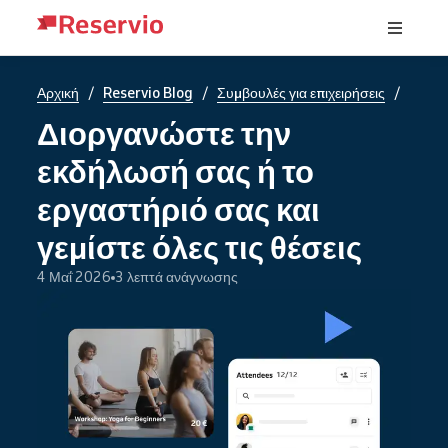
/
/
/
Αρχική
Reservio Blog
Συμβουλές για επιχειρήσεις
Διοργανώστε την
εκδήλωσή σας ή το
εργαστήριό σας και
γεμίστε όλες τις θέσεις
4 Μαΐ 2026
3 λεπτά ανάγνωσης