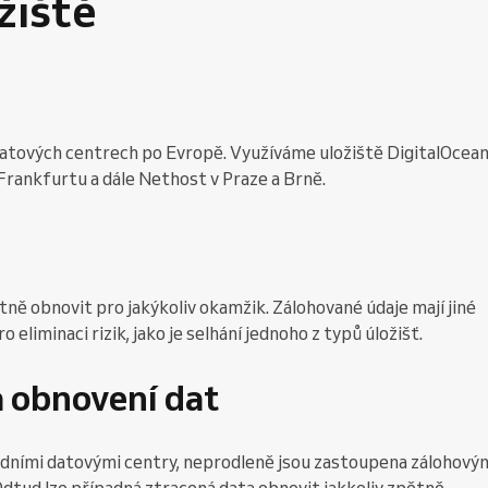
žiště
datových centrech po Evropě. Využíváme uložiště DigitalOcean
rankfurtu a dále Nethost v Praze a Brně.
ně obnovit pro jakýkoliv okamžik. Zálohované údaje mají jiné
eliminaci rizik, jako je selhání jednoho z typů úložišť.
a obnovení dat
rdními datovými centry, neprodleně jsou zastoupena zálohový