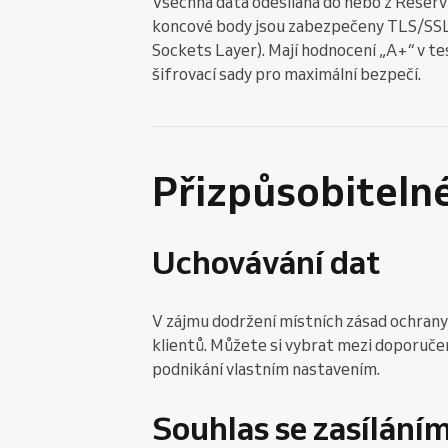
Všechna data odesílaná do nebo z Reserv
koncové body jsou zabezpečeny TLS/SSL 
Sockets Layer). Mají hodnocení „A+“ v t
šifrovací sady pro maximální bezpečí.
Přizpůsobiteln
Uchovávání dat
V zájmu dodržení místních zásad ochrany 
klientů. Můžete si vybrat mezi doporu
podnikání vlastním nastavením.
Souhlas se zasílání