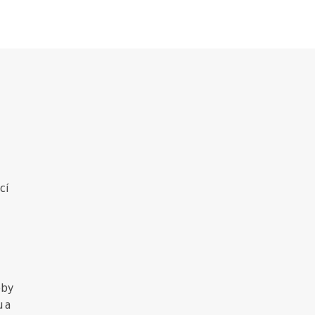
cí
oby
u a