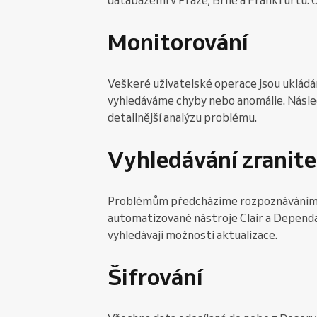
databázemi v Praze, Brně a Frankfurtu. O
Monitorování
Veškeré uživatelské operace jsou ukládán
vyhledáváme chyby nebo anomálie. Násle
detailnější analýzu problému.
Vyhledávání zranite
Problémům předcházíme rozpoznáváním j
automatizované nástroje Clair a Dependab
vyhledávají možnosti aktualizace.
Šifrování