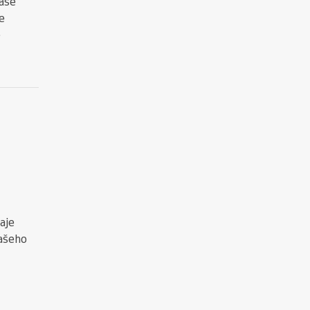
Naše
e
é
aje
ašeho