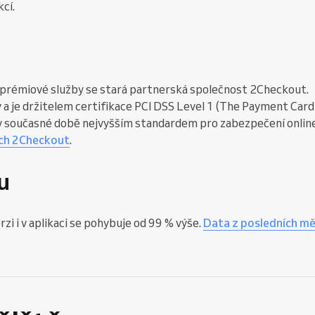
cí.
 a prémiové služby se stará partnerská společnost 2Checkout.
 a je držitelem certifikace PCI DSS Level 1 (The Payment Card
e v současné době nejvyšším standardem pro zabezpečení onlin
ch 2Checkout
.
u
zi i v aplikaci se pohybuje od 99 % výše.
Data z posledních mě