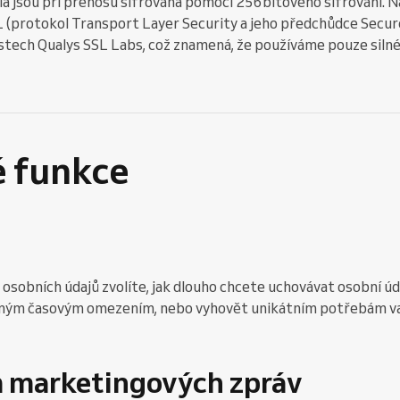
ia jsou při přenosu šifrována pomocí 256bitového šifrování. 
(protokol Transport Layer Security a jeho předchůdce Secur
estech Qualys SSL Labs, což znamená, že používáme pouze siln
é funkce
osobních údajů zvolíte, jak dlouho chcete uchovávat osobní úd
čeným časovým omezením, nebo vyhovět unikátním potřebám v
m marketingových zpráv