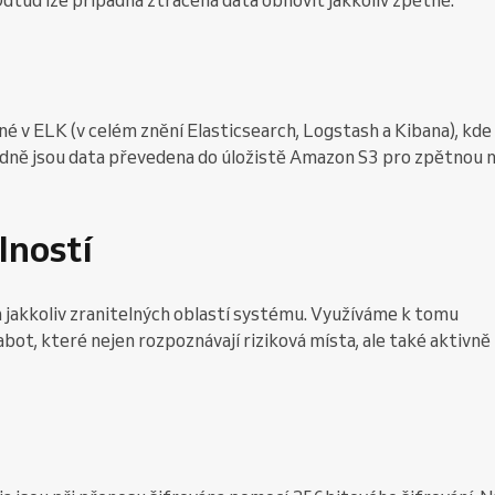
dtud lze případná ztracená data obnovit jakkoliv zpětně.
é v ELK (v celém znění Elasticsearch, Logstash a Kibana), kde
dně jsou data převedena do úložistě Amazon S3 pro zpětnou 
lností
akkoliv zranitelných oblastí systému. Využíváme k tomu
ot, které nejen rozpoznávají riziková místa, ale také aktivně