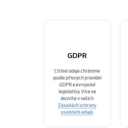
Řešení pro rezervaci odkudkoliv
GDPR
Citlivé údaje chráníme
podle přísných pravidel
GDPR a evropské
legislativy. Více se
dozvíte v našich
Zásadách ochrany
osobních údajů
.