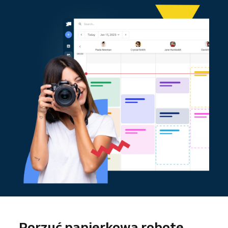
Porzuć papierkową robotę