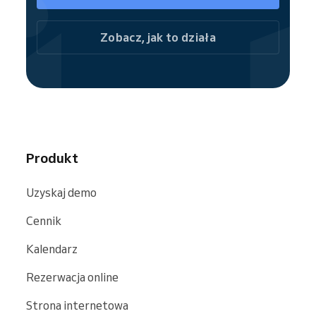
popularnych platformach, takich jak
Google
,
Bing
czy
Facebook
.
Zobacz, jak to działa
Produkt
Uzyskaj demo
Cennik
Kalendarz
Rezerwacja online
Strona internetowa