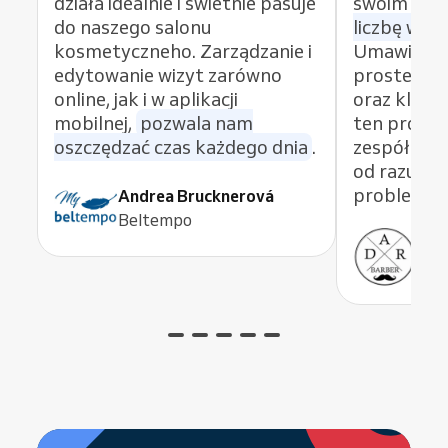
działa idealnie i świetnie pasuje
swoim bizn
do naszego salonu
liczbę wizy
kosmetyczneho. Zarządzanie i
Umawianie 
edytowanie wizyt zarówno
proste i w
online, jak i w aplikacji
oraz klien
mobilnej,
pozwala nam
ten progra
oszczędzać czas każdego dnia
.
zespół wsp
od razu ro
problem.
Andrea Brucknerová
Beltempo
Ant
ADR