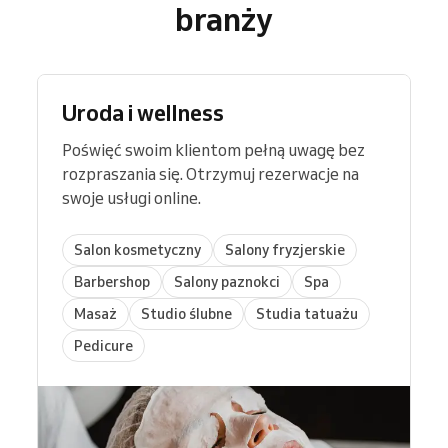
branży
biznesów beauty—połączysz wszystko, co
Promować usługi i specjalne oferty na
obsłudze każdego klienta
.
potrzebne do prowadzenia i rozwoju salonu
swojej
stronie rezerwacyjnej
na jednej, prostej platformie.
Tworzyć celowane akcje marketingowe
na podstawie
szczegółowych raportów
i badać ich skuteczność
Uroda i wellness
Dzięki temu
klienci są zaangażowani,
Poświęć swoim klientom pełną uwagę bez
chętnie wracają, a Twój salon dynamicznie
rozpraszania się. Otrzymuj rezerwacje na
się rozwija
.
swoje usługi online.
Salon kosmetyczny
Salony fryzjerskie
Barbershop
Salony paznokci
Spa
Masaż
Studio ślubne
Studia tatuażu
Pedicure