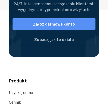
lub pozwalając na rezerwację pojedynczych
24/7, inteligentnemu zarządzaniu klientami i
usług od razu.
wygodnym przypomnieniom o wizytach.
Dzięki społeczności Reservio Twoja oferta
jest łatwo odnajdywana w wyszukiwarkach,
Załóż darmowe konto
takich jak
Google
,
Bing
czy
Facebook
.
Zobacz, jak to działa
Produkt
Uzyskaj demo
Cennik