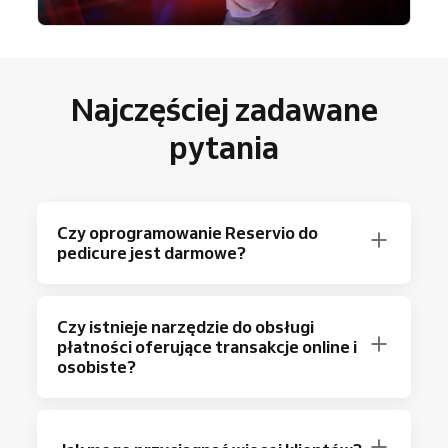
Najczęściej zadawane
pytania
Czy oprogramowanie Reservio do
pedicure jest darmowe?
Oczywiście! Reservio oferuje darmowy plan z
Czy istnieje narzędzie do obsługi
możliwością wykonania do 40 rezerwacji
płatności oferujące transakcje online i
miesięcznie oraz podstawowymi funkcjami
osobiste?
umawiania wizyt.
Potrzebujesz więcej? Wybierz nasz
Tak! System płatności
Reservio
obsługuje
najpopularniejszy plan Standard – 500
oba warianty. Klienci mogą
płacić online
przy