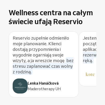
Wellness centra na całym
świecie ufają Reservio
Reservio zupełnie odmieniło
Jestem z R
moje planowanie. Klienci
początku i
dostają przypomnienia i
aplikację.
wygodnie ogarniają swoje
rezerwacj
wizyty, a ja wreszcie mogę
bez
ręką.
stresu zaplanować czas wolny
z rodziną.
Dit
KO
Lenka Hanáčková
Maderotherapy UH