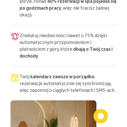
porze. Ponad
40% rezerwacji w spa pojawia się
po godzinach pracy
, więc nie tracisz żadnej
okazji.
Zredukuj nieobecności nawet o 75% dzięki
automatycznym przypomnieniom i
płatnościom z góry, które
dbają o Twój czas i
dochody
.
Twój
kalendarz zawsze w porządku
:
rezerwacje automatycznie się synchronizują,
więc zapomnij o ciągłych telefonach i SMS-ach.