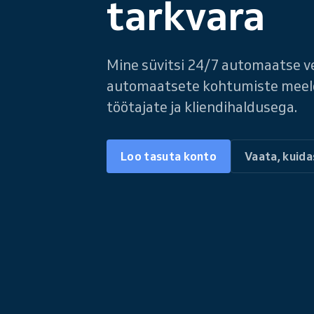
tarkvara
Mine süvitsi 24/7 automaatse v
automaatsete kohtumiste meeld
töötajate ja kliendihaldusega.
Loo tasuta konto
Vaata, kuid