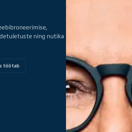
eebibroneerimise,
etuletuste ning nutika
as töötab