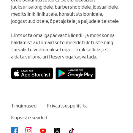
juuksurisalongidele, barbershopidele, jõusaalidele, 
meditsiinikliinikutele, konsultatsioonidele, 
joogastuudiotele, õpetajatele ja paljudele teistele.

Lihtsusta oma igapäevast kliendi- ja meeskonna 
haldamist automaatsete meeldetuletuste ning 
turvaliste veebimaksetega — kõik selleks, et 
aidata sul oma äri Reservioga kasvatada.
Tingimused
Privaatsuspoliitika
Küpsiste seaded