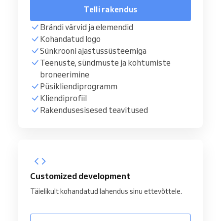
Telli rakendus
Brändi värvid ja elemendid
Kohandatud logo
Sünkrooni ajastussüsteemiga
Teenuste, sündmuste ja kohtumiste
broneerimine
Püsikliendiprogramm
Kliendiprofiil
Rakendusesisesed teavitused
Customized development
Täielikult kohandatud lahendus sinu ettevõttele.