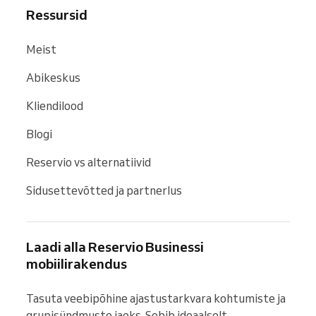
Ressursid
Meist
Abikeskus
Kliendilood
Blogi
Reservio vs alternatiivid
Sidusettevõtted ja partnerlus
Laadi alla Reservio Businessi
mobiilirakendus
Tasuta veebipõhine ajastustarkvara kohtumiste ja 
grupisündmuste jaoks. Sobib ideaalselt 