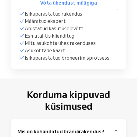
Võta ühendust müügiga
Isikupärastatud rakendus
Määratud ekspert
Abistatud kasutuselevõtt
Esmatähtis klienditugi
Mitu asukohta ühes rakenduses
Asukohtade kaart
Isikupärastatud broneerimisprotsess
Korduma kippuvad
küsimused
Mis on kohandatud brändirakendus?