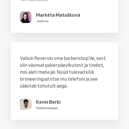
Markéta Matušková
Juuksur
Valisin Reservio oma barbershop'ile, sest
olin väsinud paberpäevikutest ja tindist,
mis alati maha jäi. Nüüd tulevad kõik
broneeringud otse mu telefoni ja see
säästab tohutult aega.
Kevin Berki
Habemeajaja