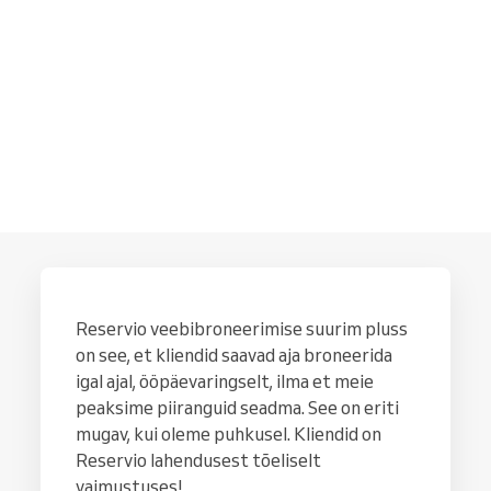
Reservio veebibroneerimise suurim pluss
on see, et kliendid saavad aja broneerida
igal ajal, ööpäevaringselt, ilma et meie
peaksime piiranguid seadma. See on eriti
mugav, kui oleme puhkusel. Kliendid on
Reservio lahendusest tõeliselt
vaimustuses!