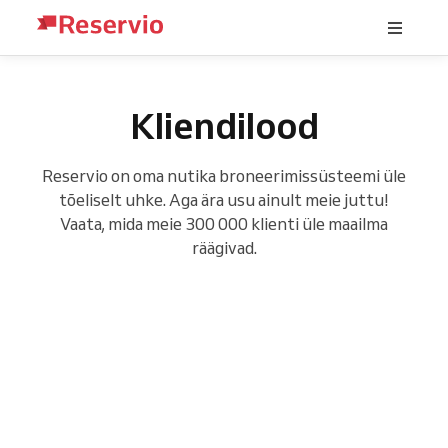
Kliendilood
Reservio on oma nutika broneerimissüsteemi üle
tõeliselt uhke. Aga ära usu ainult meie juttu!
Vaata, mida meie 300 000 klienti üle maailma
räägivad.