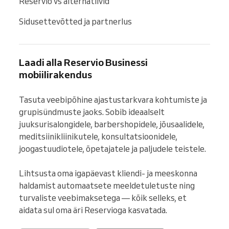
Reservio vs alternatiivid
Sidusettevõtted ja partnerlus
Laadi alla Reservio Businessi
mobiilirakendus
Tasuta veebipõhine ajastustarkvara kohtumiste ja 
grupisündmuste jaoks. Sobib ideaalselt 
juuksurisalongidele, barbershopidele, jõusaalidele, 
meditsiinikliinikutele, konsultatsioonidele, 
joogastuudiotele, õpetajatele ja paljudele teistele.

Lihtsusta oma igapäevast kliendi- ja meeskonna 
haldamist automaatsete meeldetuletuste ning 
turvaliste veebimaksetega — kõik selleks, et 
aidata sul oma äri Reservioga kasvatada.