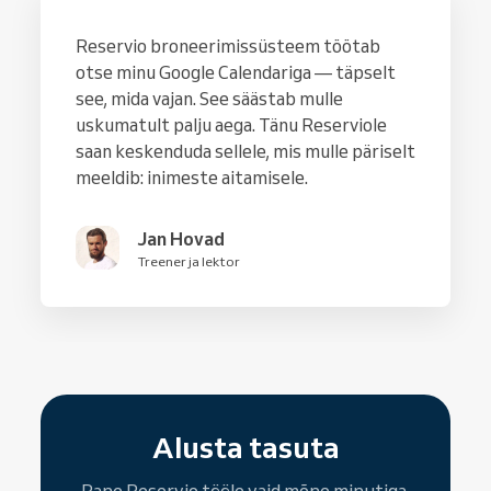
Reservio broneerimissüsteem töötab
otse minu Google Calendariga — täpselt
see, mida vajan. See säästab mulle
uskumatult palju aega. Tänu Reserviole
saan keskenduda sellele, mis mulle päriselt
meeldib: inimeste aitamisele.
Jan Hovad
Treener ja lektor
Alusta tasuta
Pane Reservio tööle vaid mõne minutiga.