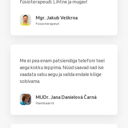
füsioterapeudi. Lihtne ja mugav!
Mgr. Jakub Veškrna
Füsioterapeut
Me ei pea enam patsiendiga telefoni teel
aega kokku leppima. Nüüd saavad nad ise
vaadata vabu aegu ja valida endale kõige
sobivama.
MUDr. Jana Danielová Čarná
Hambaarst