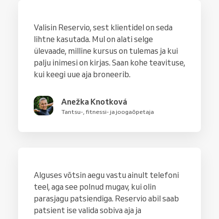
Valisin Reservio, sest klientidel on seda
lihtne kasutada. Mul on alati selge
ülevaade, milline kursus on tulemas ja kui
palju inimesi on kirjas. Saan kohe teavituse,
kui keegi uue aja broneerib.
Anežka Knotková
Tantsu-, fitnessi- ja joogaõpetaja
Alguses võtsin aegu vastu ainult telefoni
teel, aga see polnud mugav, kui olin
parasjagu patsiendiga. Reservio abil saab
patsient ise valida sobiva aja ja