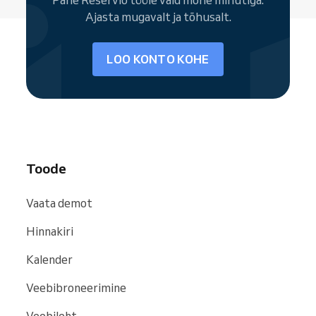
Ajasta mugavalt ja tõhusalt.
LOO KONTO KOHE
Toode
Vaata demot
Hinnakiri
Kalender
Veebibroneerimine