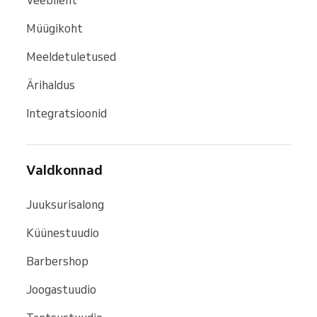
Veebileht
Müügikoht
Meeldetuletused
Ärihaldus
Integratsioonid
Valdkonnad
Juuksurisalong
Küünestuudio
Barbershop
Joogastuudio