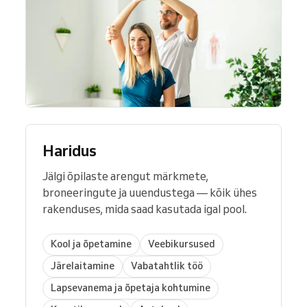
Haridus
Jälgi õpilaste arengut märkmete,
broneeringute ja uuendustega — kõik ühes
rakenduses, mida saad kasutada igal pool.
Kool ja õpetamine
Veebikursused
Järelaitamine
Vabatahtlik töö
Lapsevanema ja õpetaja kohtumine