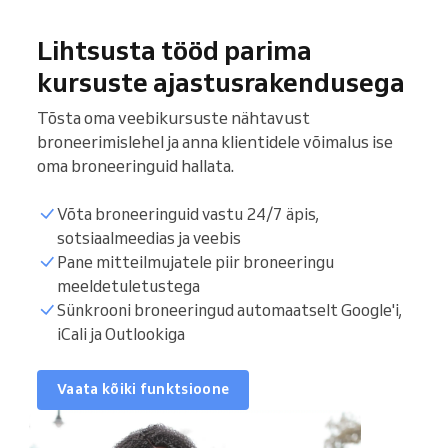
Lihtsusta tööd parima
kursuste ajastusrakendusega
Tõsta oma veebikursuste nähtavust
broneerimislehel ja anna klientidele võimalus ise
oma broneeringuid hallata.
Võta broneeringuid vastu 24/7 äpis,
sotsiaalmeedias ja veebis
Pane mitteilmujatele piir broneeringu
meeldetuletustega
Kliendinimekiri
Sünkrooni broneeringud automaatselt Google'i,
iCali ja Outlookiga
Broneeritavad ajad
Vaata kõiki funktsioone
Sünkrooni kalender