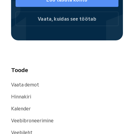
kasutajad oma täis broneerimislehele või
võimalda ajastada üksikteenuseid kohe.
Reservio kogukonna liikmena on sinu
Vaata, kuidas see töötab
veebikursused kergesti leitavad
otsingumootorites ja veebisaitidel,
sealhulgas
Google
,
Bing
ja
Facebook
.
Toode
Vaata demot
Hinnakiri
Kalender
Veebibroneerimine
Veebileht