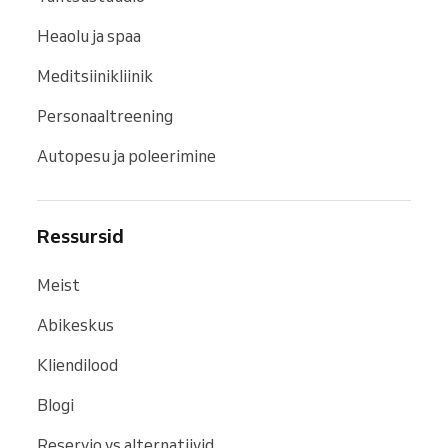
Heaolu ja spaa
Meditsiinikliinik
Personaaltreening
Autopesu ja poleerimine
Ressursid
Meist
Abikeskus
Kliendilood
Blogi
Reservio vs alternatiivid