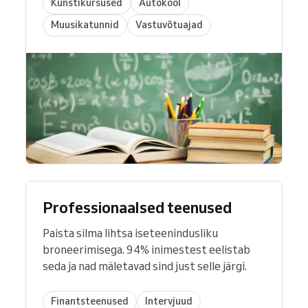
Kunstikursused
Autokool
Muusikatunnid
Vastuvõtuajad
Professionaalsed teenused
Paista silma lihtsa iseteenindusliku
broneerimisega. 94% inimestest eelistab
seda ja nad mäletavad sind just selle järgi.
Finantsteenused
Intervjuud