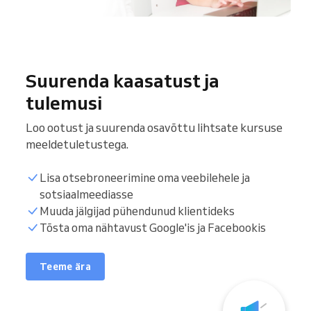
Suurenda kaasatust ja
tulemusi
Loo ootust ja suurenda osavõttu lihtsate kursuse
meeldetuletustega.
Lisa otsebroneerimine oma veebilehele ja
sotsiaalmeediasse
Muuda jälgijad pühendunud klientideks
Tõsta oma nähtavust Google'is ja Facebookis
Teeme ära