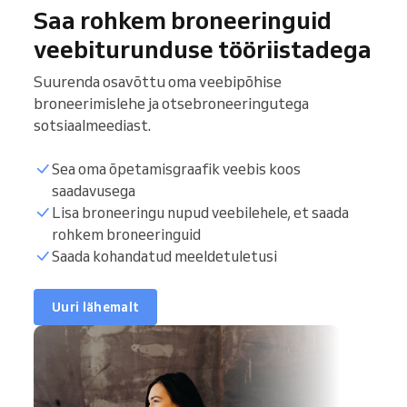
Saa rohkem broneeringuid
veebiturunduse tööriistadega
Suurenda osavõttu oma veebipõhise
broneerimislehe ja otsebroneeringutega
sotsiaalmeediast.
Sea oma õpetamisgraafik veebis koos
saadavusega
Lisa broneeringu nupud veebilehele, et saada
rohkem broneeringuid
Saada kohandatud meeldetuletusi
Uuri lähemalt