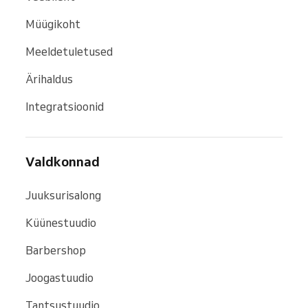
Müügikoht
Meeldetuletused
Ärihaldus
Integratsioonid
Valdkonnad
Juuksurisalong
Küünestuudio
Barbershop
Joogastuudio
Tantsustuudio