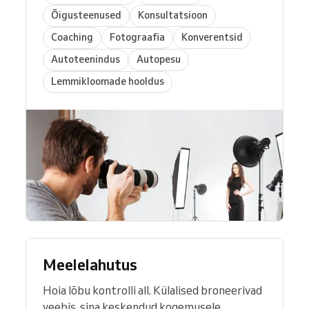
Õigusteenused
Konsultatsioon
Coaching
Fotograafia
Konverentsid
Autoteenindus
Autopesu
Lemmikloomade hooldus
Meelelahutus
Hoia lõbu kontrolli all. Külalised broneerivad
veebis, sina keskendud kogemusele.