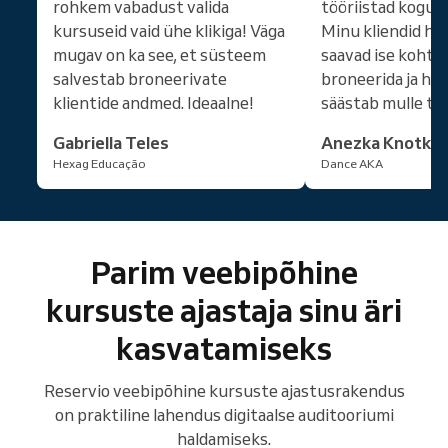
rohkem vabadust valida
tööriistad kogu s
kursuseid vaid ühe klikiga! Väga
Minu kliendid hin
mugav on ka see, et süsteem
saavad ise kohtu
salvestab broneerivate
broneerida ja hal
klientide andmed. Ideaalne!
säästab mulle to
Gabriella Teles
Anezka Knotko
Hexag Educação
Dance AKA
Parim veebipõhine
kursuste ajastaja sinu äri
kasvatamiseks
Reservio veebipõhine kursuste ajastusrakendus
on praktiline lahendus digitaalse auditooriumi
haldamiseks.