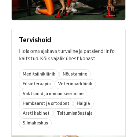
Tervishoid
Hoia oma ajakava turvaline ja patsiendi info
kaitstud. Kõik vajalik ühest kohast.
Meditsiinikliinik
Nõustamine
Füsioteraapia
Veterinaarkliinik
Vaktsiinid ja immuniseerimine
Hambaarst ja ortodont
Haigla
Arsti kabinet
Toitumisnõustaja
Silmakeskus