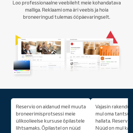
Loo professionaalne veebileht meie kohandatava
malliga. Reklaami oma äri veebis ja hoia
broneeringud tulemas ööpäevaringselt.
Reservio on aidanud meil muuta
Vajasin rakendust
broneerimisprotsessi meie
mul oma tantsus
ülikoolieelse kursuse õpilastele
hallata. Reservio 
lihtsamaks. Õpilastel on nüüd
Nüüd on mul kas