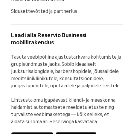
Sidusettevõtted ja partnerlus
Laadi alla Reservio Businessi
mobiilirakendus
Tasuta veebipõhine ajastustarkvara kohtumiste ja 
grupisündmuste jaoks. Sobib ideaalselt 
juuksurisalongidele, barbershopidele, jõusaalidele, 
meditsiinikliinikutele, konsultatsioonidele, 
joogastuudiotele, õpetajatele ja paljudele teistele.

Lihtsusta oma igapäevast kliendi- ja meeskonna 
haldamist automaatsete meeldetuletuste ning 
turvaliste veebimaksetega — kõik selleks, et 
aidata sul oma äri Reservioga kasvatada.