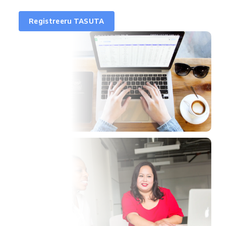
Registreeru TASUTA
sus