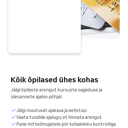
OHE
Kõik õpilased ühes kohas
Jälgi õpilaste arengut kursuste sageduse ja
ülesannete ajaloo põhjal.
Jälgi muutuvat ajakava ja eelistusi
Vaata tundide ajalugu, et hinnata arengut
Pane mitteilmujatele piir kohaloleku kontrolliga