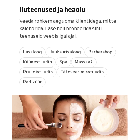
Iluteenused ja heaolu
Veeda rohkem aega oma klientidega, mitte
kalendriga. Lase neil broneerida sinu
teenuseid veebis igal ajal.
Ilusalong
Juuksurisalong
Barbershop
Küünestuudio
Spa
Massaaž
Pruudistuudio
Tätoveerimisstuudio
Pediküür