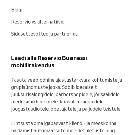
Blogi
Reservio vs alternatiivid
Sidusettevõtted ja partnerlus
Laadi alla Reservio Businessi
mobiilirakendus
Tasuta veebipõhine ajastustarkvara kohtumiste ja 
grupisündmuste jaoks. Sobib ideaalselt 
juuksurisalongidele, barbershopidele, jõusaalidele, 
meditsiinikliinikutele, konsultatsioonidele, 
joogastuudiotele, õpetajatele ja paljudele teistele.

Lihtsusta oma igapäevast kliendi- ja meeskonna 
haldamist automaatsete meeldetuletuste ning 