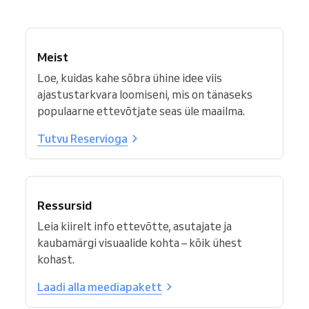
Meist
Loe, kuidas kahe sõbra ühine idee viis
ajastustarkvara loomiseni, mis on tänaseks
populaarne ettevõtjate seas üle maailma.
Tutvu Reservioga
Ressursid
Leia kiirelt info ettevõtte, asutajate ja
kaubamärgi visuaalide kohta – kõik ühest
kohast.
Laadi alla meediapakett