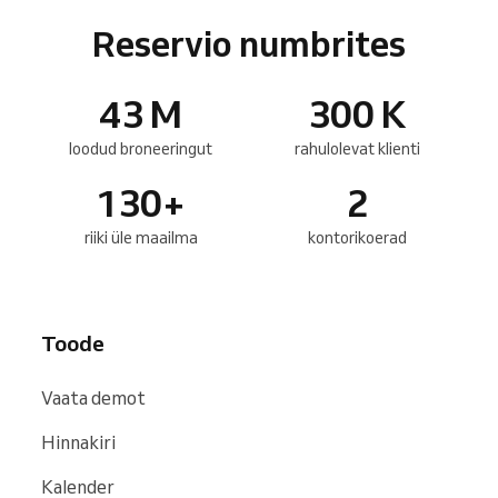
Reservio numbrites
43
M
300
K
loodud broneeringut
rahulolevat klienti
130
+
2
riiki üle maailma
kontorikoerad
Toode
Vaata demot
Hinnakiri
Kalender