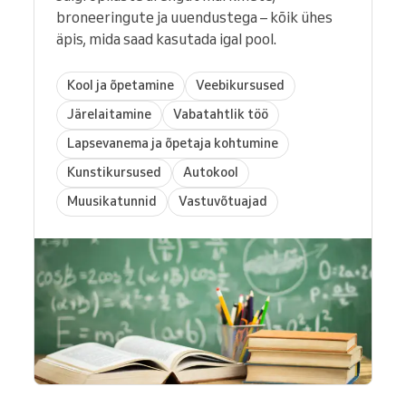
broneeringute ja uuendustega – kõik ühes
äpis, mida saad kasutada igal pool.
Kool ja õpetamine
Veebikursused
Järelaitamine
Vabatahtlik töö
Lapsevanema ja õpetaja kohtumine
Kunstikursused
Autokool
Muusikatunnid
Vastuvõtuajad