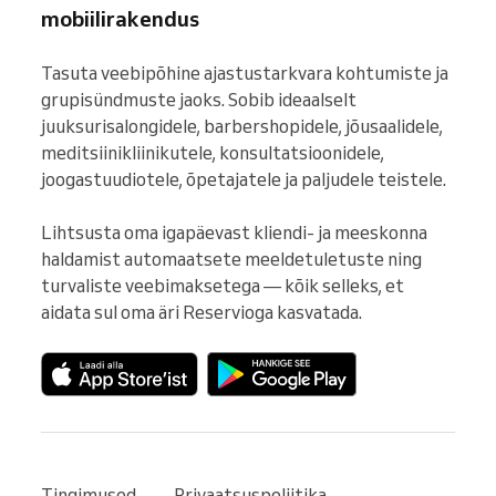
mobiilirakendus
Tasuta veebipõhine ajastustarkvara kohtumiste ja 
grupisündmuste jaoks. Sobib ideaalselt 
juuksurisalongidele, barbershopidele, jõusaalidele, 
meditsiinikliinikutele, konsultatsioonidele, 
joogastuudiotele, õpetajatele ja paljudele teistele.

Lihtsusta oma igapäevast kliendi- ja meeskonna 
haldamist automaatsete meeldetuletuste ning 
turvaliste veebimaksetega — kõik selleks, et 
aidata sul oma äri Reservioga kasvatada.
Tingimused
Privaatsuspoliitika