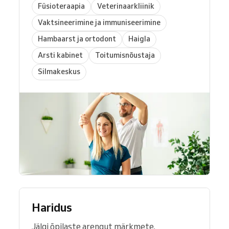
Füsioteraapia
Veterinaarkliinik
Vaktsineerimine ja immuniseerimine
Hambaarst ja ortodont
Haigla
Arsti kabinet
Toitumisnõustaja
Silmakeskus
Haridus
Jälgi õpilaste arengut märkmete,