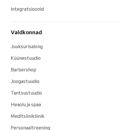
Integratsioonid
Valdkonnad
Juuksurisalong
Küünestuudio
Barbershop
Joogastuudio
Tantsustuudio
Heaolu ja spaa
Meditsiinikliinik
Personaaltreening