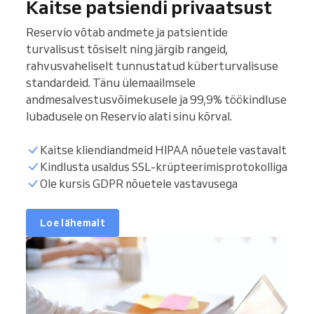
Kaitse patsiendi privaatsust
Reservio võtab andmete ja patsientide
turvalisust tõsiselt ning järgib rangeid,
rahvusvaheliselt tunnustatud küberturvalisuse
standardeid. Tänu ülemaailmsele
andmesalvestusvõimekusele ja 99,9% töökindluse
lubadusele on Reservio alati sinu kõrval.
Kaitse kliendiandmeid HIPAA nõuetele vastavalt
Kindlusta usaldus SSL-krüpteerimisprotokolliga
Ole kursis GDPR nõuetele vastavusega
Loe lähemalt