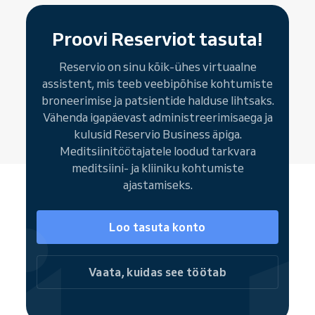
on lihtne ja tõhus viis tuua juurde rohkem
aitad teisi.
patsiente. Kohandatava broneerimislehega
Proovi Reserviot tasuta!
saavad nõustajad tutvustada oma teenuseid
ja meeskonda. Bränditud broneerimisleht
Reservio on sinu kõik-ühes virtuaalne
võimaldab uutel ja püsipatsientidel valida
assistent, mis teeb veebipõhise kohtumiste
teenuse, päeva ja aja, broneerida eelistatud
broneerimise ja patsientide halduse lihtsaks.
nõustaja ning hallata kogu broneeringut
Vähenda igapäevast administreerimisaega ja
veebis.
kulusid Reservio Business äpiga.
Broneerimisnupud (vidinad)
on veel üks viis
Meditsiinitöötajatele loodud tarkvara
patsiendini jõudmiseks – need saad lisada oma
meditsiini- ja kliiniku kohtumiste
olemasolevale veebisaidile ja
ajastamiseks.
sotsiaalmeediasse kiireks ja mugavaks
iseteeninduslikuks broneerimiseks. Suuna
Loo tasuta konto
kasutajad oma täis broneerimislehele või
broneeri üksikteenuseid otse.
Olles osa Reservio kogukonnast, on sinu
Vaata, kuidas see töötab
nõustamisteenus lihtsalt leitav
otsingumootorites ja veebilehtedel,