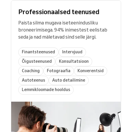
Professionaalsed teenused
Paista silma mugava iseteenindusliku
broneerimisega. 94% inimestest eelistab
seda ja nad mäletavad sind selle järgi.
Finantsteenused
Intervjuud
Õigusteenused
Konsultatsioon
Coaching
Fotograafia
Konverentsid
Autoteenus
Auto detailimine
Lemmikloomade hooldus