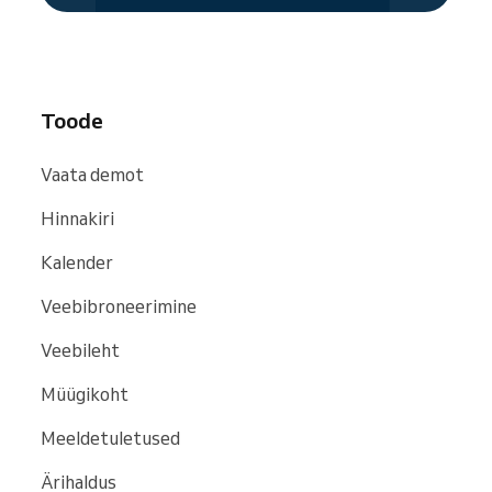
sealhulgas
Google
,
Bing
ja
Facebook
.
Toode
Vaata demot
Hinnakiri
Kalender
Veebibroneerimine
Veebileht
Müügikoht
Meeldetuletused
Ärihaldus