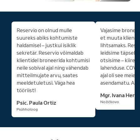
Reservio on olnud mulle
Vajasime bronee
suureks abiks kohtumiste
et muuta kliendi
haldamisel – justkui isiklik
lihtsamaks. Reser
sekretär. Reservio võimaldab
leidsime täpselt s
klientidel broneerida kohtumisi
otsisime – kiire, 
neile sobival ajal ning vähendab
lahenduse. COVID
mitteilmujate arvu, saates
ajal oli see meie ä
meeldetuletusi. Väga hea
asendamatu. Aitä
tööriist!
Mgr. Ivana Hern
Psic. Paula Ortiz
Nožičkovo
Psühholoog