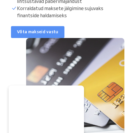
lihtsustavad paberimajandust
Korraldatud maksete jälgimine sujuvaks
finantside haldamiseks
Võta makseid vastu