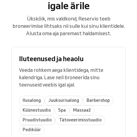
igale ärile
Ükskõik, mis valdkond, Reservio teeb
broneerimise lihtsaks nii sulle kui sinu klientidele.
Alusta oma aja paremast haldamisest.
Iluteenused ja heaolu
Veeda rohkem aega klientidega, mitte
kalendriga. Lase neil broneerida sinu
teenuseid veebis igal ajal.
Ilusalong
Juuksurisalong
Barbershop
Küünestuudio
Spa
Massaaž
Pruudistuudio
Tätoveerimisstuudio
Pediküür