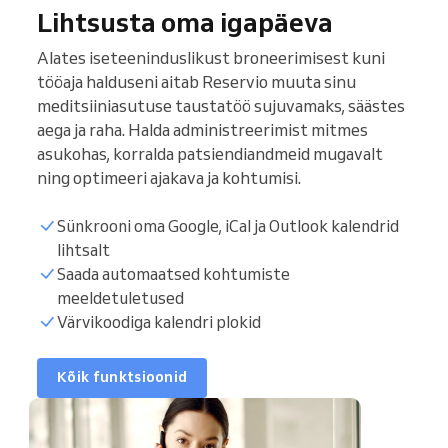
Lihtsusta oma igapäeva
Alates iseteeninduslikust broneerimisest kuni
tööaja halduseni aitab Reservio muuta sinu
meditsiiniasutuse taustatöö sujuvamaks, säästes
aega ja raha. Halda administreerimist mitmes
asukohas, korralda patsiendiandmeid mugavalt
ning optimeeri ajakava ja kohtumisi.
Sünkrooni oma Google, iCal ja Outlook kalendrid
lihtsalt
Saada automaatsed kohtumiste
Kliendinimekiri
meeldetuletused
Värvikoodiga kalendri plokid
Broneeritavad ajad
Kõik funktsioonid
Sünkrooni kalender