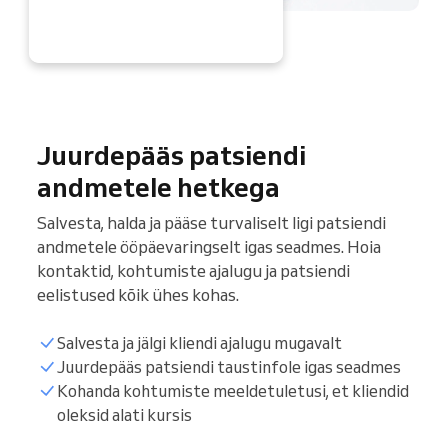
OHE
Juurdepääs patsiendi
andmetele hetkega
Salvesta, halda ja pääse turvaliselt ligi patsiendi
andmetele ööpäevaringselt igas seadmes. Hoia
kontaktid, kohtumiste ajalugu ja patsiendi
eelistused kõik ühes kohas.
Salvesta ja jälgi kliendi ajalugu mugavalt
Juurdepääs patsiendi taustinfole igas seadmes
Kohanda kohtumiste meeldetuletusi, et kliendid
oleksid alati kursis