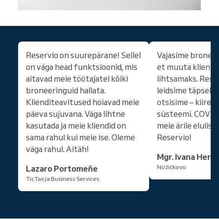
Reservio on suurepärane! Sellel
Vajasime bronee
on väga head funktsioonid, mis
et muuta kliendi
aitavad meie töötajatel kõiki
lihtsamaks. Reser
broneeringuid hallata.
leidsime täpselt s
Klienditeavitused hoiavad meie
otsisime – kiire, 
päeva sujuvana. Väga lihtne
süsteemi. COVID-i
kasutada ja meie kliendid on
meie ärile elulise
sama rahul kui meie ise. Oleme
Reservio!
väga rahul. Aitäh!
Mgr. Ivana Hern
Lazaro Portomeñe
Nožičkovo
TicTax ja Business Services