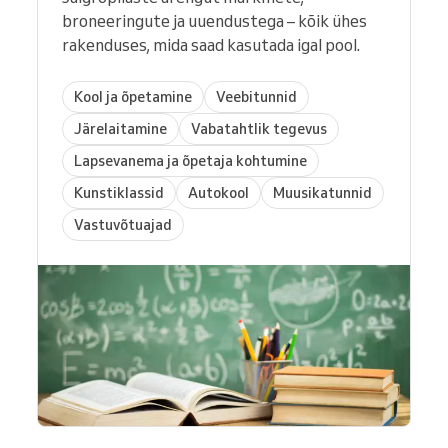
broneeringute ja uuendustega – kõik ühes
rakenduses, mida saad kasutada igal pool.
Kool ja õpetamine
Veebitunnid
Järelaitamine
Vabatahtlik tegevus
Lapsevanema ja õpetaja kohtumine
Kunstiklassid
Autokool
Muusikatunnid
Vastuvõtuajad