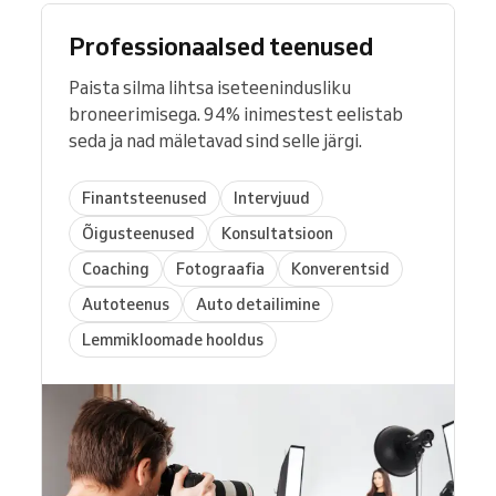
Professionaalsed teenused
Paista silma lihtsa iseteenindusliku
broneerimisega. 94% inimestest eelistab
seda ja nad mäletavad sind selle järgi.
Finantsteenused
Intervjuud
Õigusteenused
Konsultatsioon
Coaching
Fotograafia
Konverentsid
Autoteenus
Auto detailimine
Lemmikloomade hooldus