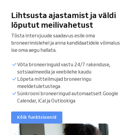
Lihtsusta ajastamist ja väldi
lõputut meilivahetust
Tõsta intervjuude saadavus esile oma
broneerimislehel ja anna kandidaatidele võimalus
ise oma aegu hallata.
Võta broneeringuid vastu 24/7 rakenduse,
sotsiaalmeedia ja veebilehe kaudu
Lõpeta mitteilmujad broneeringu
meeldetuletustega
Intervjuude nimekiri
Sünkrooni broneeringud automaatselt Google
Calendar, iCal ja Outlookiga
Broneeritavad ajad
Kõik funktsioonid
Sünkrooni kalender