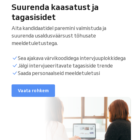
Suurenda kaasatust ja
tagasisidet
Aita kandidaatidel paremini valmistuda ja
suurenda usaldusväärsust tõhusate
meeldetuletustega.
Sea ajakava värvikoodidega intervjuuplokkidega
Jälgi intervjueeritavate tagasiside trende
Saada personaalseid meeldetuletusi
Vaata rohkem
juu