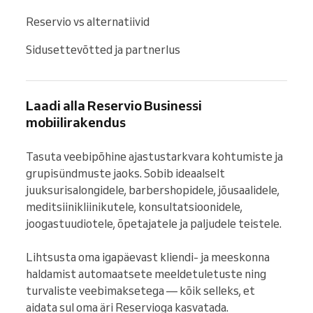
Reservio vs alternatiivid
Sidusettevõtted ja partnerlus
Laadi alla Reservio Businessi
mobiilirakendus
Tasuta veebipõhine ajastustarkvara kohtumiste ja 
grupisündmuste jaoks. Sobib ideaalselt 
juuksurisalongidele, barbershopidele, jõusaalidele, 
meditsiinikliinikutele, konsultatsioonidele, 
joogastuudiotele, õpetajatele ja paljudele teistele.

Lihtsusta oma igapäevast kliendi- ja meeskonna 
haldamist automaatsete meeldetuletuste ning 
turvaliste veebimaksetega — kõik selleks, et 
aidata sul oma äri Reservioga kasvatada.