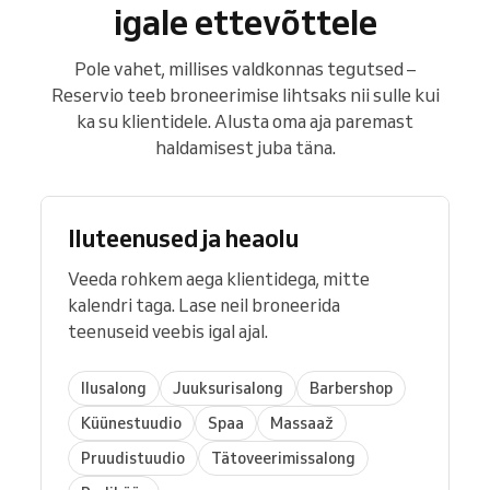
igale ettevõttele
Pole vahet, millises valdkonnas tegutsed –
Reservio teeb broneerimise lihtsaks nii sulle kui
ka su klientidele. Alusta oma aja paremast
haldamisest juba täna.
Iluteenused ja heaolu
Veeda rohkem aega klientidega, mitte
kalendri taga. Lase neil broneerida
teenuseid veebis igal ajal.
Ilusalong
Juuksurisalong
Barbershop
Küünestuudio
Spaa
Massaaž
Pruudistuudio
Tätoveerimissalong