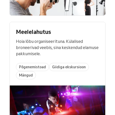
Meelelahutus
Hoia lõbu organiseerituna. Külalised
broneerivad veebis, sina keskendud elamuse
pakkumisele.
Põgenemistoad
Giidiga ekskursioon
Mängud