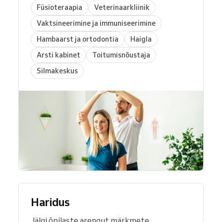
Füsioteraapia
Veterinaarkliinik
Vaktsineerimine ja immuniseerimine
Hambaarst ja ortodontia
Haigla
Arsti kabinet
Toitumisnõustaja
Silmakeskus
Haridus
Jälgi õpilaste arengut märkmete,