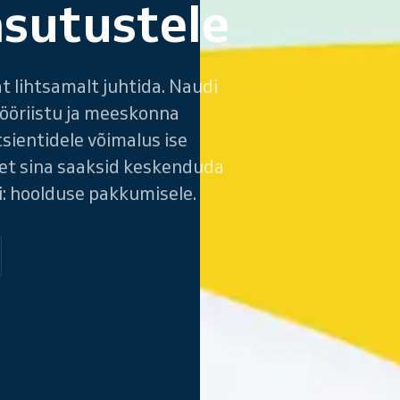
asutustele
t lihtsamalt juhtida. Naudi
ööriistu ja meeskonna
ientidele võimalus ise
, et sina saaksid keskenduda
i: hoolduse pakkumisele.