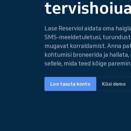
tervishoiu
Lase Reserviol aidata oma haigla
SMS-meeldetuletusi, turundust
mugavat korraldamist. Anna pats
kohtumisi broneerida ja hallata
sellele, mida teed kõige paremin
Loo tasuta konto
Küsi demo