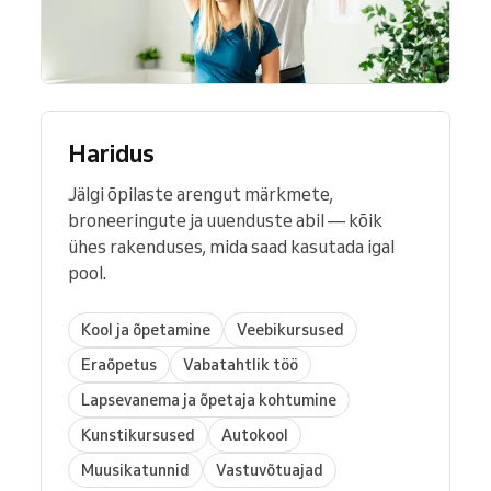
Haridus
Jälgi õpilaste arengut märkmete,
broneeringute ja uuenduste abil — kõik
ühes rakenduses, mida saad kasutada igal
pool.
Kool ja õpetamine
Veebikursused
Eraõpetus
Vabatahtlik töö
Lapsevanema ja õpetaja kohtumine
Kunstikursused
Autokool
Muusikatunnid
Vastuvõtuajad