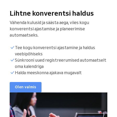
Lihtne konverentsi haldus
Vähenda kulusid ja säästa aega, viies kogu
konverentsi ajastamise ja planeerimise
automaatseks.
Tee kogu konverentsi ajastamine ja haldus
veebipõhiseks
Sünkrooni uued registreerumised automaatselt
oma kalendriga
Halda meeskonna ajakava mugavalt
Olen valmis