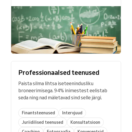
Professionaalsed teenused
Paista silma lihtsa iseteenindusliku
broneerimisega. 94% inimestest eelistab
seda ning nad mäletavad sind selle järgi.
Finantsteenused
Intervjuud
Juriidilised teenused
Konsultatsioon
Coaching
Fotograafia
Konverentsid