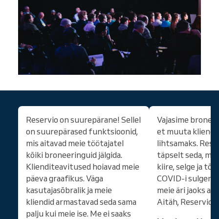
Reservio on suurepärane! Sellel
Vajasime bronee
on suurepärased funktsioonid,
et muuta kliendi
mis aitavad meie töötajatel
lihtsamaks. Rese
kõiki broneeringuid jälgida.
täpselt seda, mi
Klienditeavitused hoiavad meie
kiire, selge ja t
päeva graafikus. Väga
COVID-i sulgemise
kasutajasõbralik ja meie
meie äri jaoks a
kliendid armastavad seda sama
Aitäh, Reservio!
palju kui meie ise. Me ei saaks