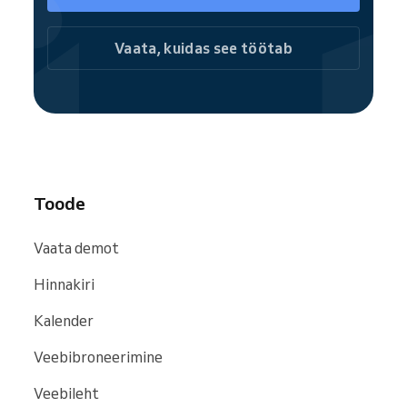
sotsiaalmeediasse, et pakkuda kiiret ja lihtsat
iseteeninduslikku broneerimist. Suuna
Vaata, kuidas see töötab
kasutajad oma täis broneeringu veebilehele
või ajasta üksikuid teenuseid kohapeal.
Kui kuulud Reservio kogukonda, on sinu
üritused lihtsalt leitavad otsingumootorites
ja veebisaitidel, sealhulgas
Google
,
Bing
ja
Facebook
.
Toode
Vaata demot
Hinnakiri
Kalender
Veebibroneerimine
Veebileht