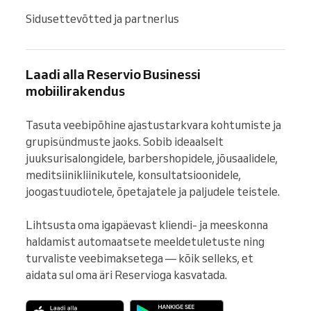
Sidusettevõtted ja partnerlus
Laadi alla Reservio Businessi
mobiilirakendus
Tasuta veebipõhine ajastustarkvara kohtumiste ja 
grupisündmuste jaoks. Sobib ideaalselt 
juuksurisalongidele, barbershopidele, jõusaalidele, 
meditsiinikliinikutele, konsultatsioonidele, 
joogastuudiotele, õpetajatele ja paljudele teistele.

Lihtsusta oma igapäevast kliendi- ja meeskonna 
haldamist automaatsete meeldetuletuste ning 
turvaliste veebimaksetega — kõik selleks, et 
aidata sul oma äri Reservioga kasvatada.