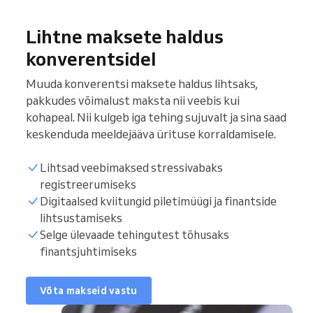
Lihtne maksete haldus
konverentsidel
Muuda konverentsi maksete haldus lihtsaks,
pakkudes võimalust maksta nii veebis kui
kohapeal. Nii kulgeb iga tehing sujuvalt ja sina saad
keskenduda meeldejääva ürituse korraldamisele.
Lihtsad veebimaksed stressivabaks
registreerumiseks
Digitaalsed kviitungid piletimüügi ja finantside
lihtsustamiseks
Selge ülevaade tehingutest tõhusaks
finantsjuhtimiseks
Võta makseid vastu