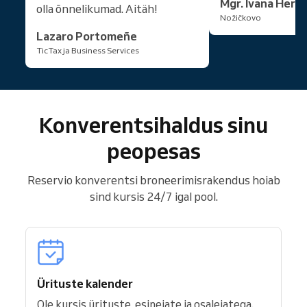
Mgr. Ivana Hern
olla õnnelikumad. Aitäh!
Nožičkovo
Lazaro Portomeñe
TicTax ja Business Services
Konverentsihaldus sinu
peopesas
Reservio konverentsi broneerimisrakendus hoiab
sind kursis 24/7 igal pool.
Ürituste kalender
Ole kursis ürituste, esinejate ja osalejatega.