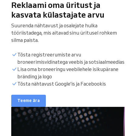
Reklaami oma üritust ja
kasvata külastajate arvu
Suurenda nähtavust ja osalejate hulka
tööriistadega, mis aitavad sinu üritusel rohkem
silma paista.
Tõsta registreerumiste arvu
broneerimisvidinatega veebis ja sotsiaalmeedias
Lisa oma broneeringu veebilehele isikupärane
bränding ja logo
Tõsta nähtavust Google'is ja Facebookis
Teeme ära