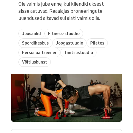
Ole valmis juba enne, kui kliendid uksest
sisse astuvad. Reaalajas broneeringute
uuendused aitavad sul alati valmis olla.
Jõusaalid
Fitness-stuudio
Spordikeskus
Joogastuudio
Pilates
Personaaltreener
Tantsustuudio
Võitluskunst