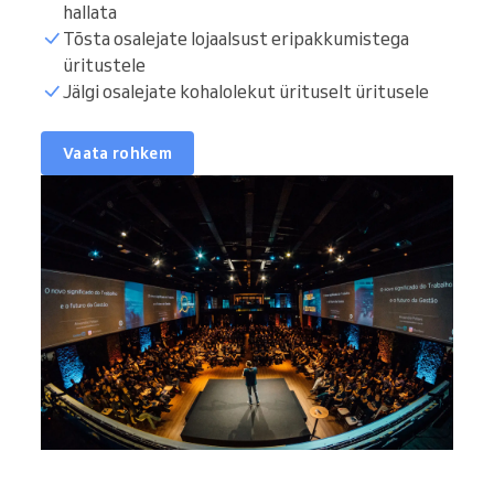
hallata
Tõsta osalejate lojaalsust eripakkumistega
üritustele
Jälgi osalejate kohalolekut ürituselt üritusele
Vaata rohkem