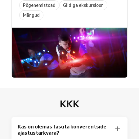
Põgenemistoad
Giidiga ekskursioon
Mängud
KKK
Kas on olemas tasuta konverentside
ajastustarkvara?