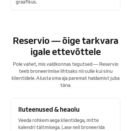
graafikus.
Reservio — õige tarkvara
igale ettevõttele
Pole vahet, mis valdkonnas tegutsed — Reservio
teeb broneerimise lihtsaks nii sulle kui sinu
klientidele. Alusta oma aja paremat haldamist juba
täna.
Iluteenused & heaolu
Veeda rohkem aega klientidega, mitte
kalendri täitmisega. Lase neil broneerida