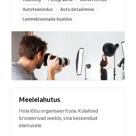
Autoteenindus
Auto detailimine
Lemmikloomade hooldus
Meelelahutus
Hoia lõbu organiseerituna. Külalised
broneerivad veebis, sina keskendud
elamusele.