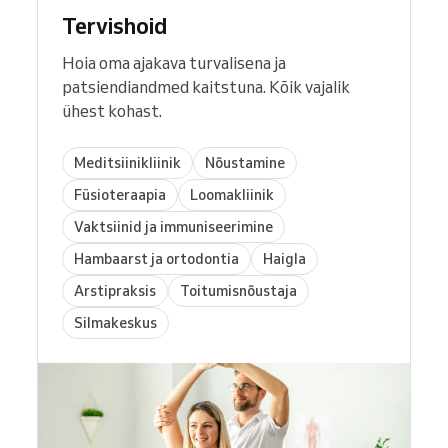
Tervishoid
Hoia oma ajakava turvalisena ja
patsiendiandmed kaitstuna. Kõik vajalik
ühest kohast.
Meditsiinikliinik
Nõustamine
Füsioteraapia
Loomakliinik
Vaktsiinid ja immuniseerimine
Hambaarst ja ortodontia
Haigla
Arstipraksis
Toitumisnõustaja
Silmakeskus