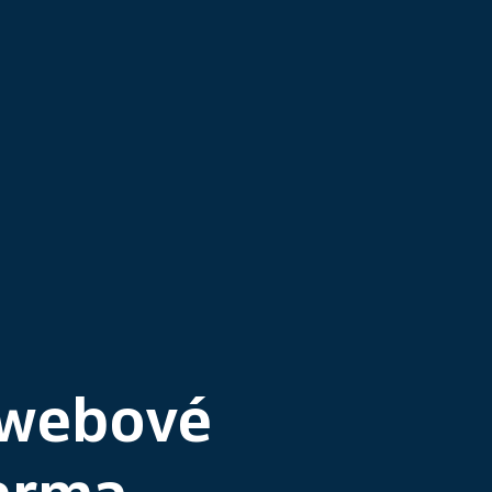
 webové
arma