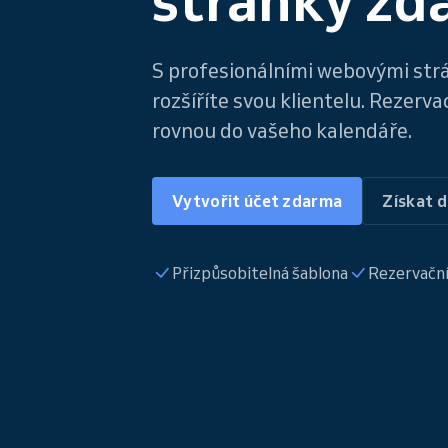
S profesionálními webovými st
rozšíříte svou klientelu. Rezerv
rovnou do vašeho kalendáře.
Vytvořit účet zdarma
Získat 
Přizpůsobitelná šablona
Rezervační