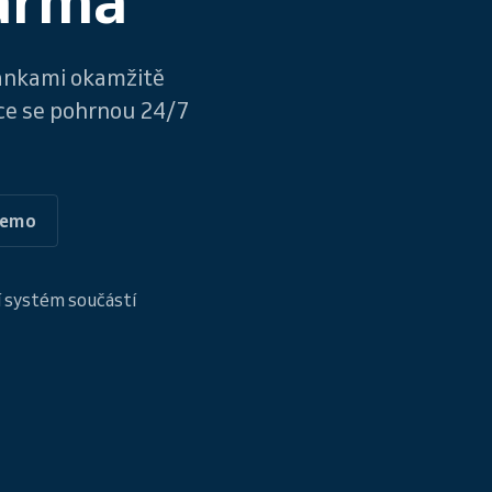
ránkami okamžitě
ace se pohrnou 24/7
demo
 systém součástí