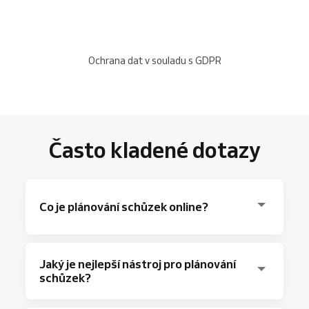
Ochrana dat v souladu s GDPR
Často kladené dotazy
Co je plánování schůzek online?
Plánování schůzek je domluva mezi lidmi o
Jaký je nejlepší nástroj pro plánování
termínu a délce trvání setkání. Výsledkem je
schůzek?
volba času, kdy mají všichni prostor ve svém
rozvrhu a možnosti schůzku zvládnout.