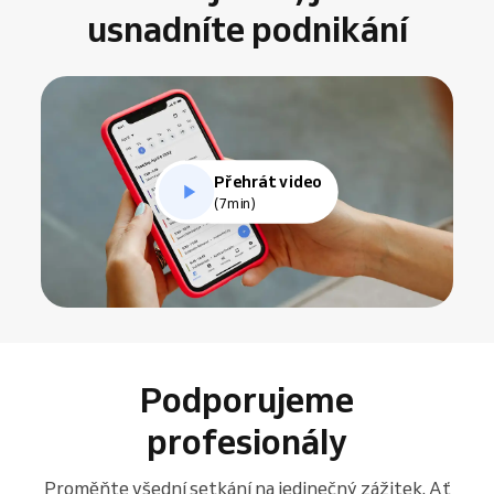
usnadníte podnikání
Přehrát video
(7min)
Podporujeme
profesionály
Proměňte všední setkání na jedinečný zážitek. Ať