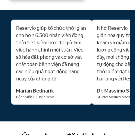
Reservio giúp tổ chức thời gian
Nhờ Reservio, ch
cho hơn 6.500 nhân viên đồng
giản hóa quy trìn
thời tiết kiệm hơn 10 giờ làm
khám và giảm đán
việc hành chính mỗi tuần. Việc
lượng công việc c
số hóa đặt phòng và cơ sở vật
đây, mọi thông t
chất toàn bệnh viện đã nâng
tự động cho bện
cao hiệu quả hoạt động hàng
thời điểm đặt lịc
ngày của chúng tôi.
hài lòng với Rese
Marian Bednařík
Dr. Massimo San
Bệnh viện Đại học Brno
Studio Medico Massim