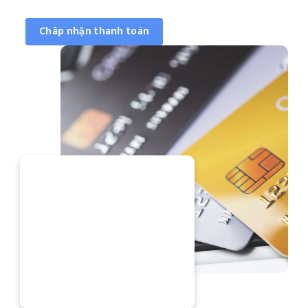
Chấp nhận thanh toán
 NGAY