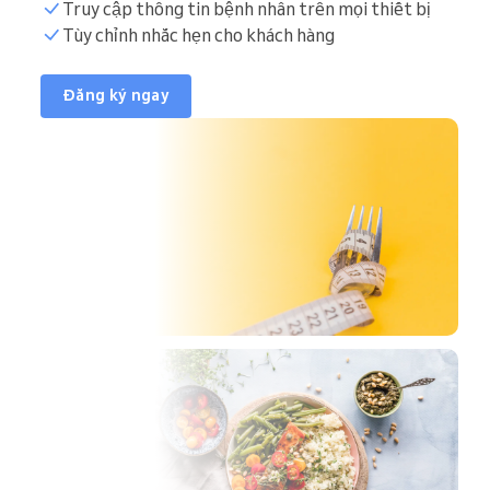
Truy cập thông tin bệnh nhân trên mọi thiết bị
Tùy chỉnh nhắc hẹn cho khách hàng
Đăng ký ngay
ều
ành
áng