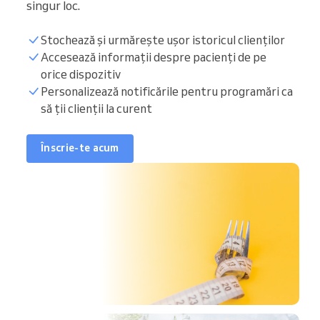
singur loc.
Stochează și urmărește ușor istoricul clienților
Accesează informații despre pacienți de pe
orice dispozitiv
Personalizează notificările pentru programări ca
să ții clienții la curent
Înscrie-te acum
ri