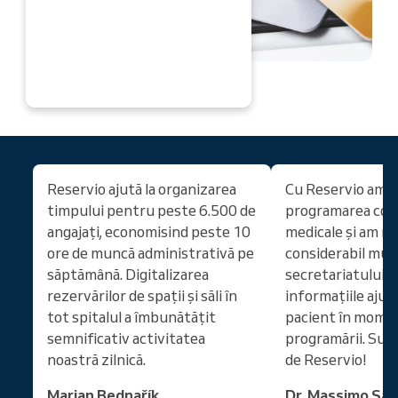
ACUM
Reservio ajută la organizarea
Cu Reservio am s
timpului pentru peste 6.500 de
programarea cons
angajați, economisind peste 10
medicale și am r
ore de muncă administrativă pe
considerabil mu
săptămână. Digitalizarea
secretariatului.
rezervărilor de spații și săli în
informațiile ajun
tot spitalul a îmbunătățit
pacient în mome
semnificativ activitatea
programării. Sun
noastră zilnică.
de Reservio!
Marian Bednařík
Dr. Massimo San