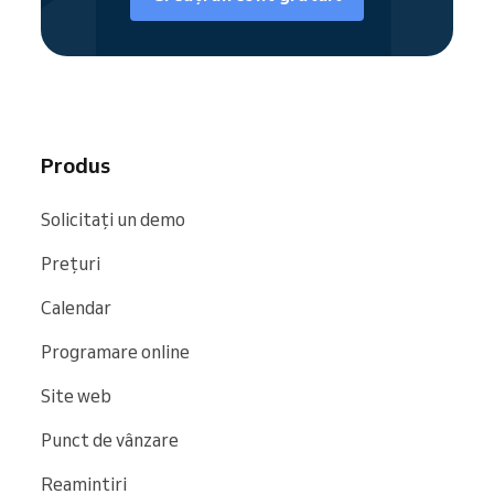
întreaga ta pagină de programare sau către
servicii individuale.
Fiind parte din comunitatea Reservio,
afacerea ta de nutriție este ușor de găsit pe
motoarele de căutare și pe site-uri precum
Produs
Google
,
Bing
și
Facebook
.
Solicitați un demo
Prețuri
Calendar
Programare online
Site web
Punct de vânzare
Reamintiri