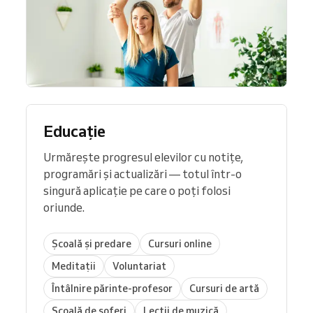
Educație
Urmărește progresul elevilor cu notițe,
programări și actualizări — totul într-o
singură aplicație pe care o poți folosi
oriunde.
Școală și predare
Cursuri online
Meditații
Voluntariat
Întâlnire părinte-profesor
Cursuri de artă
Școală de șoferi
Lecții de muzică