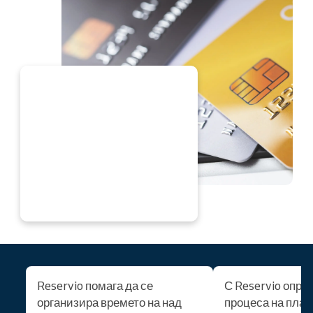
ЕГА
Reservio помага да се
С Reservio опро
организира времето на над
процеса на план