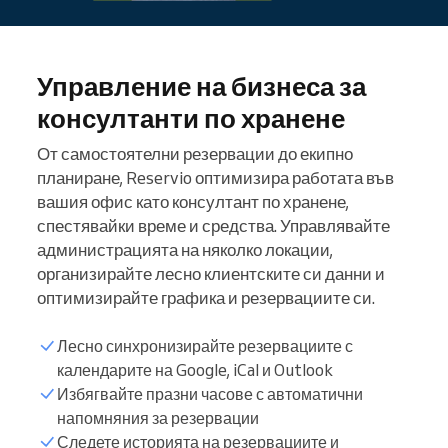
Управление на бизнеса за
консултанти по хранене
От самостоятелни резервации до екипно
планиране, Reservio оптимизира работата във
вашия офис като консултант по хранене,
спестявайки време и средства. Управлявайте
администрацията на няколко локации,
организирайте лесно клиентските си данни и
оптимизирайте графика и резервациите си.
Лесно синхронизирайте резервациите с
календарите на Google, iCal и Outlook
Избягвайте празни часове с автоматични
Списък с пациенти
напомняния за резервации
Следете историята на резервациите и