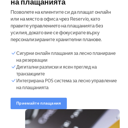
на плащанията
Позволете на клиентите си да плащат онлайн
или на място в офиса чрез Reservio, като
правите управлението на плащанията без
усилия, докато вие се фокусирате върху
персонализираните хранителни планове.
Сигурни онлайн плащания за лесно планиране
на резервации
Дигитални разписки и ясен преглед на
транзакциите
Интегрирана POS система за лесно управление
на плащанията
Приемайте плащания