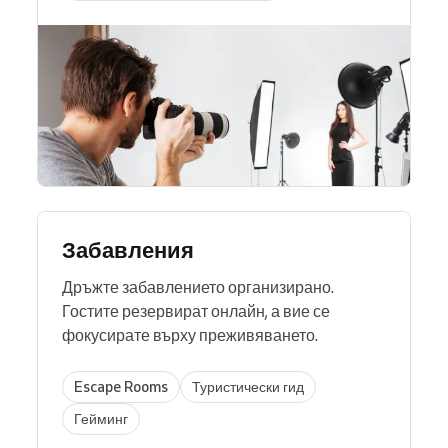
Забавления
Дръжте забавлението организирано.
Гостите резервират онлайн, а вие се
фокусирате върху преживяването.
Escape Rooms
Туристически гид
Гейминг