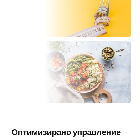
ци
Оптимизирано управление