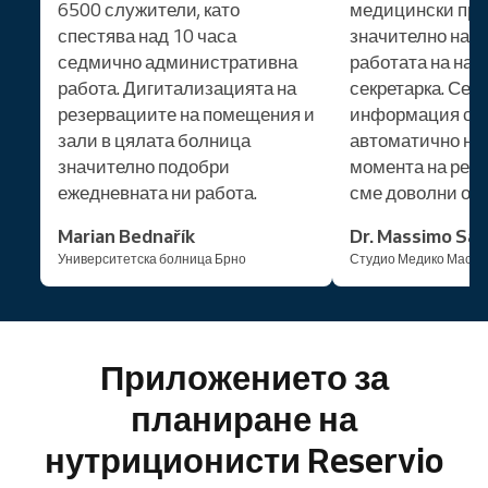
6500 служители, като
медицински пре
спестява над 10 часа
значително нам
седмично административна
работата на на
работа. Дигитализацията на
секретарка. Сег
резервациите на помещения и
информация се
зали в цялата болница
автоматично на 
значително подобри
момента на резе
ежедневната ни работа.
сме доволни от 
Marian Bednařík
Dr. Massimo San
Университетска болница Брно
Студио Медико Масим
Приложението за
планиране на
нутриционисти Reservio