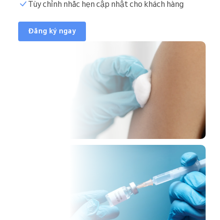
Tùy chỉnh nhắc hẹn cập nhật cho khách hàng
Đăng ký ngay
 lần
35
5:05