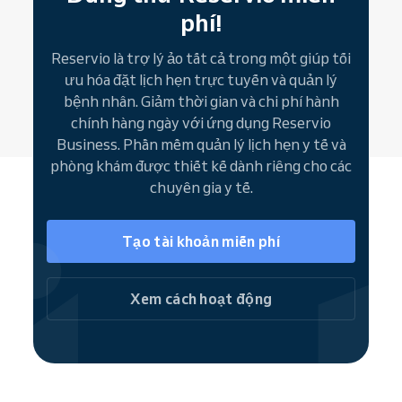
dịch vụ, ngày giờ, nhân viên yêu thích và quản
phí!
lý toàn bộ lịch hẹn trực tuyến.
Reservio là trợ lý ảo tất cả trong một giúp tối
Nút đặt lịch (widget)
là lựa chọn khác để tiếp
ưu hóa đặt lịch hẹn trực tuyến và quản lý
cận bệnh nhân, tích hợp trực tiếp lên website
bệnh nhân. Giảm thời gian và chi phí hành
và mạng xã hội, giúp đặt lịch nhanh chóng, tiện
chính hàng ngày với ứng dụng Reservio
lợi. Dẫn người dùng đến trang đặt lịch đầy đủ
Business. Phần mềm quản lý lịch hẹn y tế và
hoặc đặt dịch vụ riêng lẻ ngay lập tức.
phòng khám được thiết kế dành riêng cho các
Là thành viên cộng đồng Reservio, chương
chuyên gia y tế.
trình tiêm chủng của Quý khách dễ dàng được
tìm thấy trên các công cụ tìm kiếm và
Tạo tài khoản miễn phí
website như
Google
,
Bing
và
Facebook
.
Xem cách hoạt động