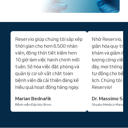
Reservio giúp chúng tôi sắp xếp
Nhờ Reservio, ch
thời gian cho hơn 6.500 nhân
giản hóa quy trìn
viên, đồng thời tiết kiệm hơn
khám và giảm đán
10 giờ làm việc hành chính mỗi
lượng công việc c
tuần. Số hóa việc đặt phòng và
đây, mọi thông t
quản lý cơ sở vật chất toàn
tự động cho bệnh
bệnh viện đã cải thiện đáng kể
lịch. Chúng tôi rấ
hiệu quả hoạt động hằng ngày.
Reservio!
Marian Bednařík
Dr. Massimo San
Bệnh viện Đại học Brno
Studio Medico Massim