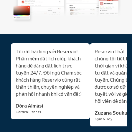
Tôi rất hài lòng với Reservio!
Reservio thật tu
Phần mềm đặt lịch giúp khách
chúng tôi tiết ki
hàng dễ dàng đặt lịch trực
thời gian vì khác
tuyến 24/7. Đội ngũ Chăm sóc
tự đặt và quản lý
khách hàng Reservio cũng rất
tuyến. Chúng tôi
thân thiện, chuyên nghiệp và
được cơ sở dữ li
phản hồi nhanh khi có vấn đề :)
tuyệt vời và giờ 
hội viên dễ dàng.
Dóra Almási
Garden Fitness
Zuzana Soukup
Gym & Joy